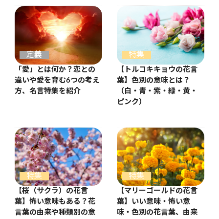
定義
特集
「愛」とは何か？恋との
【トルコキキョウの花言
違いや愛を育む6つの考え
葉】色別の意味とは？
方、名言特集を紹介
（白・青・紫・緑・黄・
ピンク）
特集
特集
【桜（サクラ）の花言
【マリーゴールドの花言
葉】怖い意味もある？花
葉】いい意味・怖い意
言葉の由来や種類別の意
味・色別の花言葉、由来