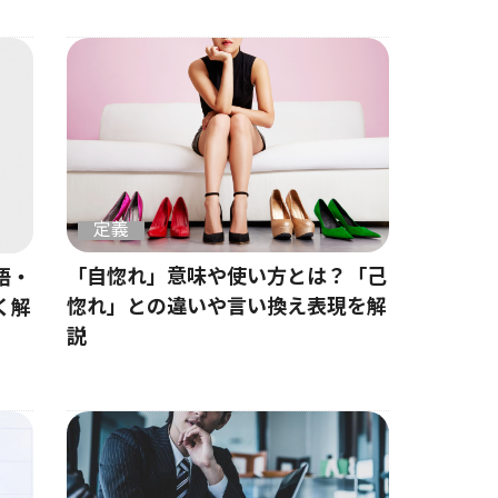
定義
「自惚れ」意味や使い方とは？「己
語・
惚れ」との違いや言い換え表現を解
く解
説