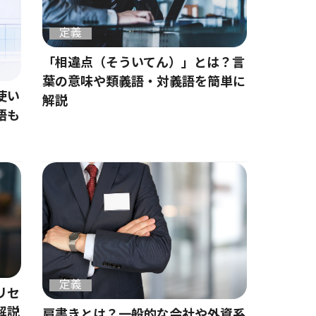
定義
「相違点（そういてん）」とは？言
葉の意味や類義語・対義語を簡単に
使い
解説
語も
定義
リセ
解説
肩書きとは？一般的な会社や外資系