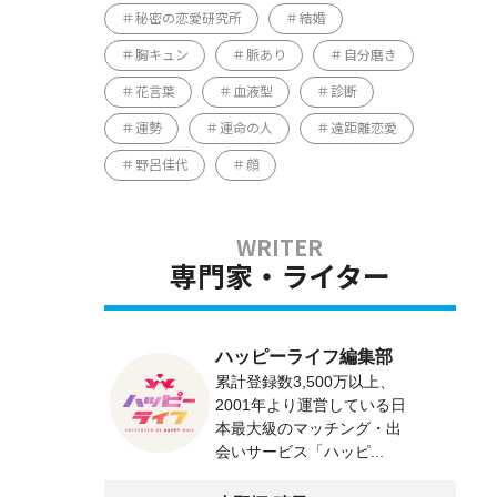
秘密の恋愛研究所
結婚
胸キュン
脈あり
自分磨き
花言葉
血液型
診断
運勢
運命の人
遠距離恋愛
野呂佳代
顔
専門家・ライター
ハッピーライフ編集部
累計登録数3,500万以上、
2001年より運営している日
本最大級のマッチング・出
会いサービス「ハッピ...