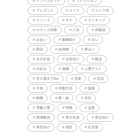
パワースポット
ファッション
プレゼント
メイク
メイク術
メンヘラ
モテ
ランキング
ロマンス詐欺
人気
体験談
出会い
動画紹介
占い
原因
吉崎綾
夢占い
女の本音
女性向け
婚活
対処法
復縁
心理テスト
恋の溜まりBar
恋愛
恋活
手相
改善方法
星座
映画
歌・曲
浮気
深層心理
特徴
生態
用語解説
男の本音
男女向け
男性向け
相性
石言葉