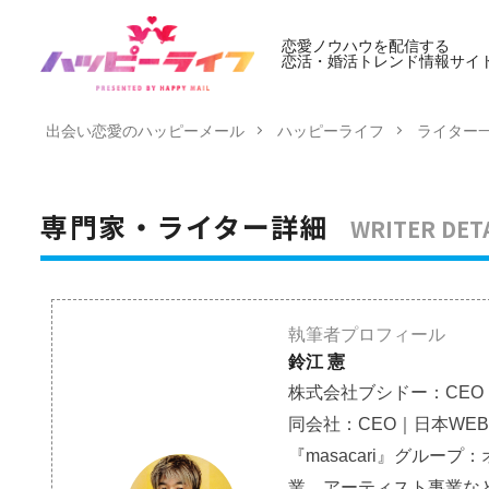
恋愛ノウハウを配信する
恋活・婚活トレンド情報サイ
出会い恋愛のハッピーメール
ハッピーライフ
ライター
WRITER DET
専門家・ライター詳細
執筆者プロフィール
鈴江 憲
株式会社ブシドー：CEO
同会社：CEO｜日本WE
『masacari』グルー
業、アーティスト事業な