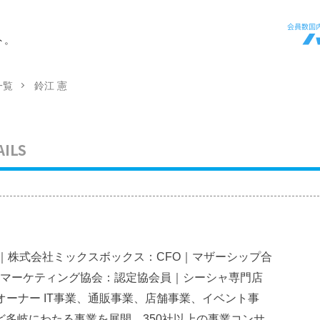
ト。
一覧
鈴江 憲
AILS
｜株式会社ミックスボックス：CFO｜マザーシップ合
Bマーケティング協会：認定協会員｜シーシャ専門店
プ：オーナー IT事業、通販事業、店舗事業、イベント事
ど多岐にわたる事業を展開。350社以上の事業コンサ