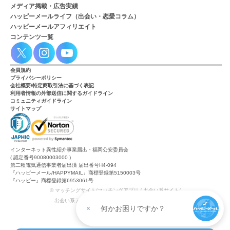
メディア掲載・広告実績
ハッピーメールライフ（出会い・恋愛コラム）
ハッピーメールアフィリエイト
コンテンツ一覧
会員規約
プライバシーポリシー
会社概要/特定商取引法に基づく表記
利用者情報の外部送信に関するガイドライン
コミュニティガイドライン
サイトマップ
インターネット異性紹介事業届出・福岡公安委員会
( 認定番号90080003000 )
第二種電気通信事業者届出済 届出番号H4-094
『ハッピーメール/HAPPYMAIL』商標登録第5150003号
『ハッピー』商標登録第6953061号
© マッチングサイト/マッチングアプリ / 出会い系サイト/
出会い系アプリ/ 出会い・恋愛の『ハッピーメール』
何かお困りですか？