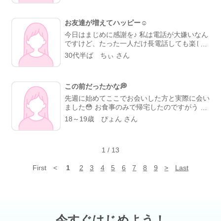
なかったことが原因で私が怒ったですね。 そ
は少しの時間しか、逢えないけれど、半日一緒
れから1週間ぐらいで足跡で見て見られていた
に過ごすことができ幸せな時間でした
彼氏
よ。 私が何となく申し訳ないと気持ちになっ
お友達が増えてハッピー☺️
がK市に用事があるので一緒について行きまし
てメールをした。 その時は映画館で待ってい
た
用事のあとにボウリング2ゲームしました
今日はまじめに感謝を♪ 私は電話が大嫌いなん
て、映画が終わったら会おうとメールをした
なんと、彼氏がすごく上手でびっくりしま
ですけど、たった一人だけ長電話しても楽しい
ら、会いましょうとメールが返信が来たよ。
した
私はというと。 ピンの間をくぐったり
方がいます。それもこちらで知り合った方。
30代半ば ちぃ さん
その時に時間を間違えてしまい、印象を悪くな
久しぶり溝掃除です
だけど97点と100点で
その方となかなか会えなくても、たまーに「今
ったけど女性はそれでも会っていい出会いをし
終わりました
次はストライク出るように鍛
から電話していーい？」と言われるとウキウキ
ました。 でも、会えたのは女性の優しい方・
えて上達を見てほしいと思います
ボウリン
してる自分がいたり。 多分同郷だから落ち着
気遣い・信頼関係できる女性でした！ これは
グしたあとに無料クレーンゲームでサイコロが
この前だったかな💭
くんでしょうね。 会話のキャッチボールが本
出来ないことです。待つとかあえないでしょう
ゾロ目がでたら景品
いきなりゾロ目出て、
当に楽しい。 色々な職業の方とここでお友達
先週に始めてここでお会いした方と実際に会い
ね。だけど、待ってくれた。本当に本気ですご
海の生き物です。
になれたことは本当に幸せです(๑′ᴗ‵๑) あのま
ました😳 お食事のみで帰宅したのですがうー
い方ですよ。 本当に会いたいなと思ったら相
ま家と仕事の往復だけだったらきっと日常の楽
ーーん美味しかった………😋💖 その方とはま
18～19歳 ぴょん さん
手の気持ちを考えることが会える近道だと思う
しみがないままネットゲーム廃人で歳を取って
た会おうと思ってます😳💭 素敵な方でした🙊
😆 思い通りにいかないと他の人に行こうと思
いただろうなあ〜とつくづく思います。 仲良
🎀 最近、 ONEPIECEを1話から見てます₍ᐢ。
う人がいますが、それじゃ、会えないよね。
くして下さってる皆様からは仕事の話や楽しい
•༝•。ᐢ₎ 最近じゃないか…ちょっと前から？です
お互いに、待ってられる人が早く会えるではと
話が出来てすごく勉強になる。 これからもど
1
/
13
ね笑 昨日エースが亡くなってしまう回を見て
思います。 私は障害者だけど、普通の男です
うぞ仲良くしてやってくださいな☺️
幼少期の回想を見て……ボロ泣きです😢笑 幸
よ。 それを差別するのは嫌いかな😊 まぁ、苦
First
<
1
2
3
4
5
6
7
8
9
>
Last
せになれるといいねルフィ〜😭💖💖
手な人もいるでしょうけどね。 いつも日記見
ていただいてありがとうございます。 (b｀
>▽<´)-bイエーイ☆゛ アディオス!!( -`ω-)b💕
今すぐはじめよう！