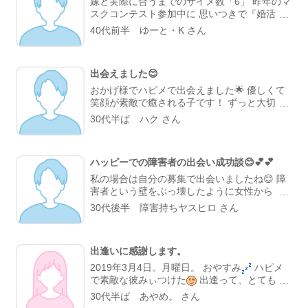
嫁と実際に合うまでのサイメ数「6」 昨年のマ
スクコンテスト参加中に 思いつきで『婚活』
のプロフ検索でヒットした ロム専の女性会
40代前半 ゆーと・K さん
員。 しかも暇つぶしにサイトへ登録したばか
りで、 私の日記の読者登録をされていた方で
した。 フォロワーしていただいている方々を
出会えました😊
全く確認していなかったので 全然気が付いて
ませんでしたが💦 1月末に会って、 2月から交
おかげ様でハピメで出会えました🌟 優しくて
際を始めて、 8月から同棲、 今年の1月26日に
笑顔が素敵で癒される子です！ ずっと大切に
入籍しました。 今時の結婚の7割は、 サイト
していきたいと強く思える子なんです😊 ハピ
30代半ば ハク さん
での出会いなので 特に珍しいことではありま
メは皆様の日記を拝見する事と、自分の日記を
せんけどね。 但し『自力で婚活が出来る人に
やっていくつもりなので、これからもよろしく
限る』 …とか言いつつ、 日記友達の根回しの
おねがいします☺️
おかげなんでしょうが(笑)
ハッピーでの障害者の出会い成功談😊💕💕
私の場合は自分の募集で出会いましたね😊 障
害者という壁をぶっ壊したように女性から プ
ロフィールを見ました。 女性「言語障害って
30代後半 障害持ちヤスヒロ さん
喋れないの？」 私「そうですね。私の募集で
大丈夫ですか？」 女性「大丈夫ですよ。障害
持っても働いているでしょう？」 私「あい、
出逢いに感謝します。
働いていますよ。」 女性「それに喋れないだ
けで身体とか歩けるんだよね？」 私「大丈夫
2019年3月4日。月曜日。 おやすみ
ハピメ
ですよ。身体も歩けますよ。」 というメール
で素敵な彼みぃつけた
出逢って、とても充
やりとりではじまり 1度はメールをしない時が
実しています
先日、初めて日帰りで朝から
30代半ば あやめ。 さん
ありました。 女性がプロフィールをよく見て
ゆっくり色んな所へデートしました
いつも