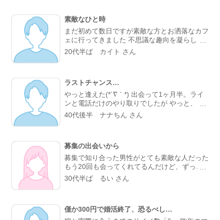
てびっくり。 なんとなく気になるところが一
緒だったので、私的には今までになくメッセー
素敵なひと時
ジが盛り上がり嬉しかったです。 カフェに誘
ってもらい、実際にお会いするととっても話し
まだ初めて数日ですが素敵な方とお洒落なカフ
やすくて、時間があっという間。 少し年上で
ェに行ってきました 不思議な趣向を凝らした
したが、気を使わずに話せる感じが心地よく
カフェで過ごす時間はとてもリラックスできま
20代半ば カイト さん
て、「また会いたいな」と素直に伝えました。
した 真面目な出会いがちゃんとあることが分
彼のちょっと嬉しそうな顔をみたら、思わずド
かったのでこれからもお互い良い出会いを探し
キドキしました。 成功談でいいのか…まだど
たいですね
うなるかはわからないけど、出会えてよかった
ラストチャンス…
と思える人になりました。
やっと逢えた(*´∇｀*) 出会って1ヶ月半。ライ
ンと電話だけのやり取りでしたが やっと、 実
際に会うことが叶った。 お互い会うことは諦
40代後半 ナナちん さん
めていましたが叶った。 諦めないことが大切
と実感した。 理想通りの可愛い、 メガネの似
合う、 タイプの方でした。 ホント、大切にし
募集の出会いから
たいと思った。 また会う約束もできた。 こん
な僕と… ありがとう(*´∇｀*)
募集で知り合った男性がとても素敵な人だった
もう20回も会ってくれてるんだけど、ずっと
変わらず紳士的に癒してくれる。仕事の協力も
30代半ば るい さん
してくれて、精神的にも頼りっぱなし。 こん
な出会いが鬱屈としたイメージの出会い系サイ
トであるなんて思わなかったな…
僅か300円で婚活終了、恐るべし…