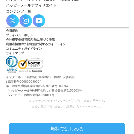
ハッピーメールアフィリエイト
コンテンツ一覧
会員規約
プライバシーポリシー
会社概要/特定商取引法に基づく表記
利用者情報の外部送信に関するガイドライン
コミュニティガイドライン
サイトマップ
インターネット異性紹介事業届出・福岡公安委員会
( 認定番号90080003000 )
第二種電気通信事業者届出済 届出番号H4-094
『ハッピーメール/HAPPYMAIL』商標登録第5150003号
『ハッピー』商標登録第6953061号
© マッチングサイト/マッチングアプリ / 出会い系サイト/
出会い系アプリ/ 出会い・恋愛の『ハッピーメール』
無料ではじめる