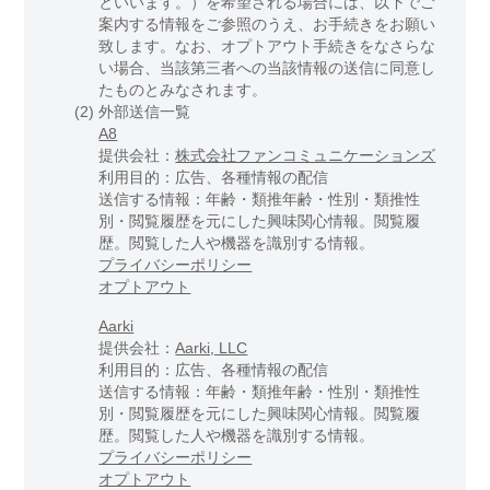
といいます。）を希望される場合には、以下でご
案内する情報をご参照のうえ、お手続きをお願い
致します。なお、オプトアウト手続きをなさらな
い場合、当該第三者への当該情報の送信に同意し
たものとみなされます。
(2)
外部送信一覧
A8
提供会社：
株式会社ファンコミュニケーションズ
利用目的：広告、各種情報の配信
送信する情報：年齢・類推年齢・性別・類推性
別・閲覧履歴を元にした興味関心情報。閲覧履
歴。閲覧した人や機器を識別する情報。
プライバシーポリシー
オプトアウト
Aarki
提供会社：
Aarki, LLC
利用目的：広告、各種情報の配信
送信する情報：年齢・類推年齢・性別・類推性
別・閲覧履歴を元にした興味関心情報。閲覧履
歴。閲覧した人や機器を識別する情報。
プライバシーポリシー
オプトアウト