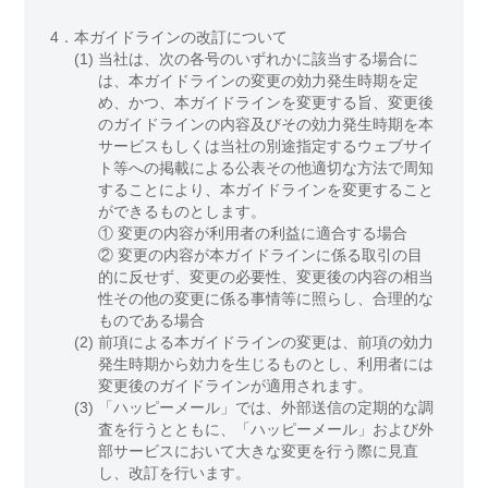
4．
本ガイドラインの改訂について
(1)
当社は、次の各号のいずれかに該当する場合に
は、本ガイドラインの変更の効力発生時期を定
め、かつ、本ガイドラインを変更する旨、変更後
のガイドラインの内容及びその効力発生時期を本
サービスもしくは当社の別途指定するウェブサイ
ト等への掲載による公表その他適切な方法で周知
することにより、本ガイドラインを変更すること
ができるものとします。
① 変更の内容が利用者の利益に適合する場合
② 変更の内容が本ガイドラインに係る取引の目
的に反せず、変更の必要性、変更後の内容の相当
性その他の変更に係る事情等に照らし、合理的な
ものである場合
(2)
前項による本ガイドラインの変更は、前項の効力
発生時期から効力を生じるものとし、利用者には
変更後のガイドラインが適用されます。
(3)
「ハッピーメール」では、外部送信の定期的な調
査を行うとともに、「ハッピーメール」および外
部サービスにおいて大きな変更を行う際に見直
し、改訂を行います。