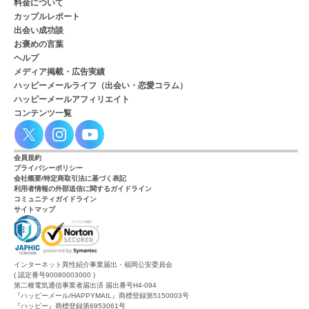
料金について
カップルレポート
出会い成功談
お褒めの言葉
ヘルプ
メディア掲載・広告実績
ハッピーメールライフ（出会い・恋愛コラム）
ハッピーメールアフィリエイト
コンテンツ一覧
会員規約
プライバシーポリシー
会社概要/特定商取引法に基づく表記
利用者情報の外部送信に関するガイドライン
コミュニティガイドライン
サイトマップ
インターネット異性紹介事業届出・福岡公安委員会
( 認定番号90080003000 )
第二種電気通信事業者届出済 届出番号H4-094
『ハッピーメール/HAPPYMAIL』商標登録第5150003号
『ハッピー』商標登録第6953061号