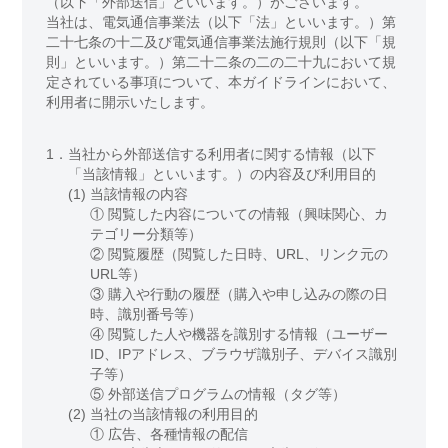
（以下「外部送信」といいます。）がございます。
当社は、電気通信事業法（以下「法」といいます。）第
二十七条の十二及び電気通信事業法施行規則（以下「規
則」といいます。）第二十二条の二の二十九において規
定されている事項について、本ガイドラインにおいて、
利用者に開示いたします。
1．
当社から外部送信する利用者に関する情報（以下
「当該情報」といいます。）の内容及び利用目的
(1)
当該情報の内容
① 閲覧した内容についての情報（興味関心、カ
テゴリー分類等）
② 閲覧履歴（閲覧した日時、URL、リンク元の
URL等）
③ 購入や行動の履歴（購入や申し込みの際の日
時、識別番号等）
④ 閲覧した人や機器を識別する情報（ユーザー
ID、IPアドレス、ブラウザ識別子、デバイス識別
子等）
⑤ 外部送信プログラムの情報（タグ等）
(2)
当社の当該情報の利用目的
①
広告、各種情報の配信