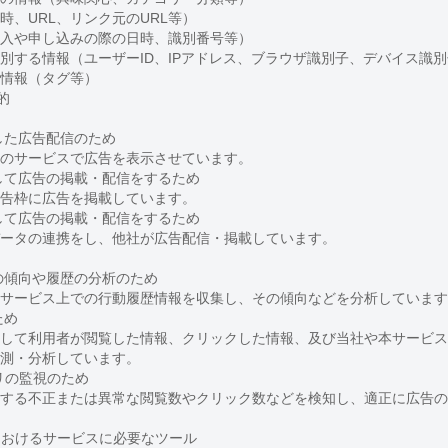
時、URL、リンク元のURL等）
購入や申し込みの際の日時、識別番号等）
識別する情報（ユーザーID、IPアドレス、ブラウザ識別子、デバイス識
の情報（タグ等）
的
した広告配信のため
のサービスで広告を表示させています。
して広告の掲載・配信をするため
告枠に広告を掲載しています。
して広告の掲載・配信をするため
ータの連携をし、他社が広告配信・掲載しています。
の傾向や履歴の分析のため
サービス上での行動履歴情報を収集し、その傾向などを分析しています
ため
して利用者が閲覧した情報、クリックした情報、及び当社や本サービス
測・分析しています。
リの監視のため
する不正または異常な閲覧数やクリック数などを検知し、適正に広告の
におけるサービスに必要なツール