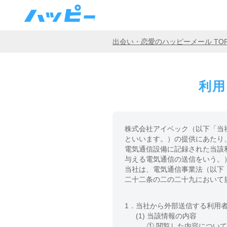
出会い・恋愛のハッピーメール TO
利用
株式会社アイベック（以下「当
といいます。）の提供にあたり
電気通信設備に記録された当該
与える電気通信の送信をいう。
当社は、電気通信事業法（以下
二十二条の二の二十九において
1．
当社から外部送信する利用
(1)
当該情報の内容
① 閲覧した内容につい