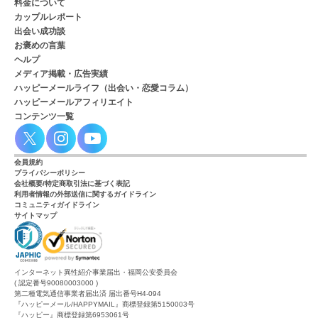
料金について
カップルレポート
出会い成功談
お褒めの言葉
ヘルプ
メディア掲載・広告実績
ハッピーメールライフ（出会い・恋愛コラム）
ハッピーメールアフィリエイト
コンテンツ一覧
会員規約
プライバシーポリシー
会社概要/特定商取引法に基づく表記
利用者情報の外部送信に関するガイドライン
コミュニティガイドライン
サイトマップ
インターネット異性紹介事業届出・福岡公安委員会
( 認定番号90080003000 )
第二種電気通信事業者届出済 届出番号H4-094
『ハッピーメール/HAPPYMAIL』商標登録第5150003号
『ハッピー』商標登録第6953061号