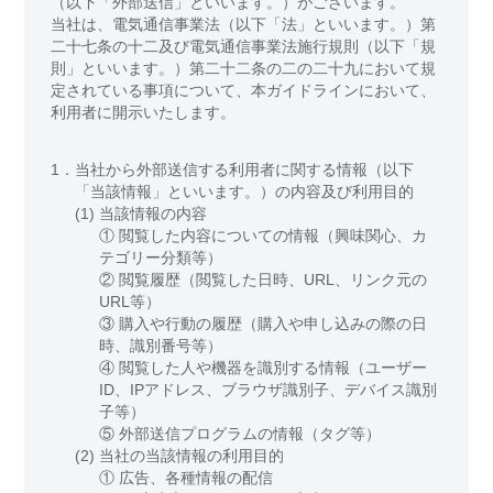
（以下「外部送信」といいます。）がございます。
当社は、電気通信事業法（以下「法」といいます。）第
二十七条の十二及び電気通信事業法施行規則（以下「規
則」といいます。）第二十二条の二の二十九において規
定されている事項について、本ガイドラインにおいて、
利用者に開示いたします。
1．
当社から外部送信する利用者に関する情報（以下
「当該情報」といいます。）の内容及び利用目的
(1)
当該情報の内容
① 閲覧した内容についての情報（興味関心、カ
テゴリー分類等）
② 閲覧履歴（閲覧した日時、URL、リンク元の
URL等）
③ 購入や行動の履歴（購入や申し込みの際の日
時、識別番号等）
④ 閲覧した人や機器を識別する情報（ユーザー
ID、IPアドレス、ブラウザ識別子、デバイス識別
子等）
⑤ 外部送信プログラムの情報（タグ等）
(2)
当社の当該情報の利用目的
①
広告、各種情報の配信