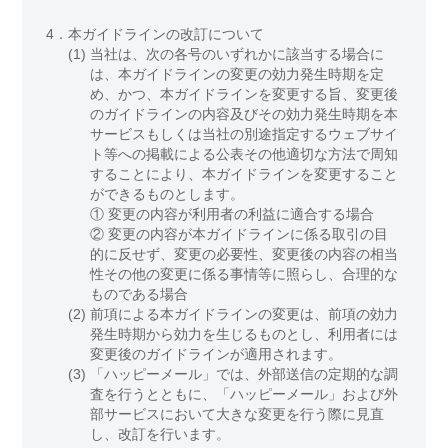
4．
本ガイドラインの改訂について
(1)
当社は、次の各号のいずれかに該当する場合に
は、本ガイドラインの変更の効力発生時期を定
め、かつ、本ガイドラインを変更する旨、変更後
のガイドラインの内容及びその効力発生時期を本
サービスもしくは当社の別途指定するウェブサイ
ト等への掲載による公表その他適切な方法で周知
することにより、本ガイドラインを変更すること
ができるものとします。
① 変更の内容が利用者の利益に適合する場合
② 変更の内容が本ガイドラインに係る取引の目
的に反せず、変更の必要性、変更後の内容の相当
性その他の変更に係る事情等に照らし、合理的な
ものである場合
(2)
前項による本ガイドラインの変更は、前項の効力
発生時期から効力を生じるものとし、利用者には
変更後のガイドラインが適用されます。
(3)
「ハッピーメール」では、外部送信の定期的な調
査を行うとともに、「ハッピーメール」および外
部サービスにおいて大きな変更を行う際に見直
し、改訂を行います。