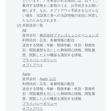
といいます。）を希望される場合には、以下でご
案内する情報をご参照のうえ、お手続きをお願い
致します。なお、オプトアウト手続きをなさらな
い場合、当該第三者への当該情報の送信に同意し
たものとみなされます。
(2)
外部送信一覧
A8
提供会社：
株式会社ファンコミュニケーションズ
利用目的：広告、各種情報の配信
送信する情報：年齢・類推年齢・性別・類推性
別・閲覧履歴を元にした興味関心情報。閲覧履
歴。閲覧した人や機器を識別する情報。
プライバシーポリシー
オプトアウト
Aarki
提供会社：
Aarki, LLC
利用目的：広告、各種情報の配信
送信する情報：年齢・類推年齢・性別・類推性
別・閲覧履歴を元にした興味関心情報。閲覧履
歴。閲覧した人や機器を識別する情報。
プライバシーポリシー
オプトアウト