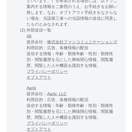
といいます。）を希望される場合には、以下でご
案内する情報をご参照のうえ、お手続きをお願い
致します。なお、オプトアウト手続きをなさらな
い場合、当該第三者への当該情報の送信に同意し
たものとみなされます。
(2)
外部送信一覧
A8
提供会社：
株式会社ファンコミュニケーションズ
利用目的：広告、各種情報の配信
送信する情報：年齢・類推年齢・性別・類推性
別・閲覧履歴を元にした興味関心情報。閲覧履
歴。閲覧した人や機器を識別する情報。
プライバシーポリシー
オプトアウト
Aarki
提供会社：
Aarki, LLC
利用目的：広告、各種情報の配信
送信する情報：年齢・類推年齢・性別・類推性
別・閲覧履歴を元にした興味関心情報。閲覧履
歴。閲覧した人や機器を識別する情報。
プライバシーポリシー
オプトアウト