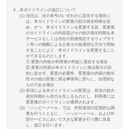
4．
本ガイドラインの改訂について
(1)
当社は、次の各号のいずれかに該当する場合に
は、本ガイドラインの変更の効力発生時期を定
め、かつ、本ガイドラインを変更する旨、変更後
のガイドラインの内容及びその効力発生時期を本
サービスもしくは当社の別途指定するウェブサイ
ト等への掲載による公表その他適切な方法で周知
することにより、本ガイドラインを変更すること
ができるものとします。
① 変更の内容が利用者の利益に適合する場合
② 変更の内容が本ガイドラインに係る取引の目
的に反せず、変更の必要性、変更後の内容の相当
性その他の変更に係る事情等に照らし、合理的な
ものである場合
(2)
前項による本ガイドラインの変更は、前項の効力
発生時期から効力を生じるものとし、利用者には
変更後のガイドラインが適用されます。
(3)
「ハッピーメール」では、外部送信の定期的な調
査を行うとともに、「ハッピーメール」および外
部サービスにおいて大きな変更を行う際に見直
し、改訂を行います。