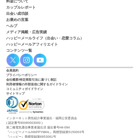
料金について
カップルレポート
出会い成功談
お褒めの言葉
ヘルプ
メディア掲載・広告実績
ハッピーメールライフ（出会い・恋愛コラム）
ハッピーメールアフィリエイト
コンテンツ一覧
会員規約
プライバシーポリシー
会社概要/特定商取引法に基づく表記
利用者情報の外部送信に関するガイドライン
コミュニティガイドライン
サイトマップ
インターネット異性紹介事業届出・福岡公安委員会
( 認定番号90080003000 )
第二種電気通信事業者届出済 届出番号H4-094
『ハッピーメール/HAPPYMAIL』商標登録第5150003号
『ハッピー』商標登録第6953061号