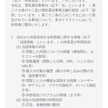
（以下「外部送信」といいます。）がございます。
当社は、電気通信事業法（以下「法」といいます。）第
二十七条の十二及び電気通信事業法施行規則（以下「規
則」といいます。）第二十二条の二の二十九において規
定されている事項について、本ガイドラインにおいて、
利用者に開示いたします。
1．
当社から外部送信する利用者に関する情報（以下
「当該情報」といいます。）の内容及び利用目的
(1)
当該情報の内容
① 閲覧した内容についての情報（興味関心、カ
テゴリー分類等）
② 閲覧履歴（閲覧した日時、URL、リンク元の
URL等）
③ 購入や行動の履歴（購入や申し込みの際の日
時、識別番号等）
④ 閲覧した人や機器を識別する情報（ユーザー
ID、IPアドレス、ブラウザ識別子、デバイス識別
子等）
⑤ 外部送信プログラムの情報（タグ等）
(2)
当社の当該情報の利用目的
①
広告、各種情報の配信