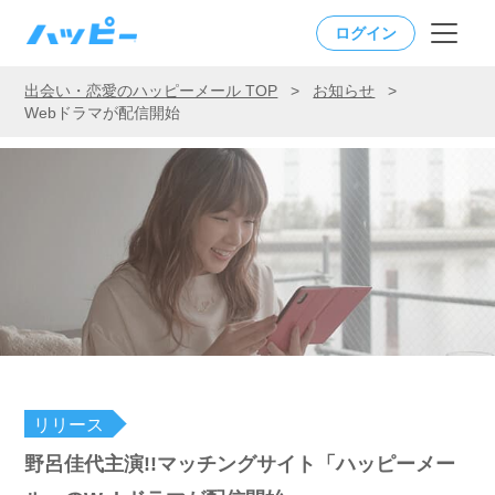
ログイン
出会い・恋愛のハッピーメール TOP
>
お知らせ
>
Webドラマが配信開始
リリース
野呂佳代主演!!マッチングサイト「ハッピーメー