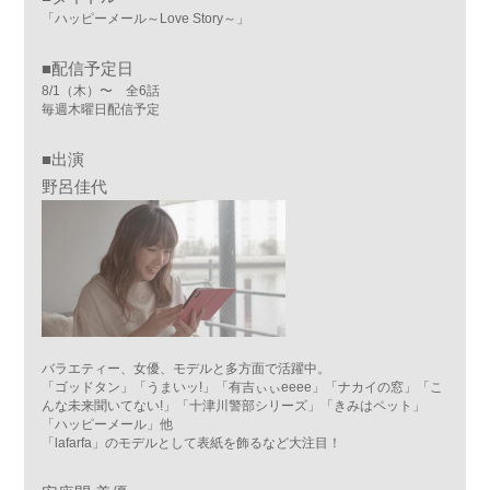
「ハッピーメール～Love Story～」
■配信予定日
8/1（木）〜 全6話
毎週木曜日配信予定
■出演
野呂佳代
バラエティー、女優、モデルと多方面で活躍中。
「ゴッドタン」「うまいッ!」「有吉ぃぃeeee」「ナカイの窓」「こ
んな未来聞いてない!」「十津川警部シリーズ」「きみはペット」
「ハッピーメール」他
「lafarfa」のモデルとして表紙を飾るなど大注目！