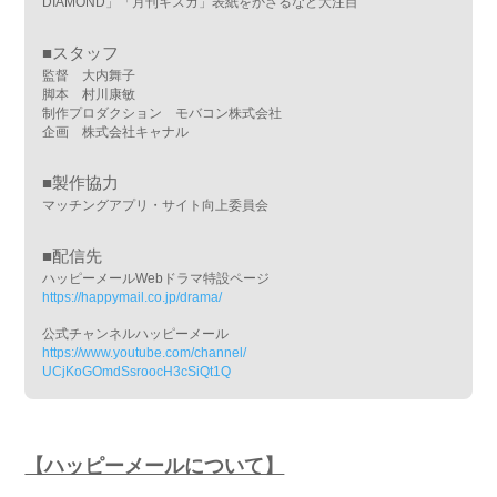
DIAMOND」「月刊キスカ」表紙をかざるなど大注目
■スタッフ
監督 大内舞子
脚本 村川康敏
制作プロダクション モバコン株式会社
企画 株式会社キャナル
■製作協力
マッチングアプリ・サイト向上委員会
■配信先
ハッピーメールWebドラマ特設ページ
https://happymail.co.jp/drama/
公式チャンネルハッピーメール
https://www.youtube.com/channel/
UCjKoGOmdSsroocH3cSiQt1Q
【ハッピーメールについて】