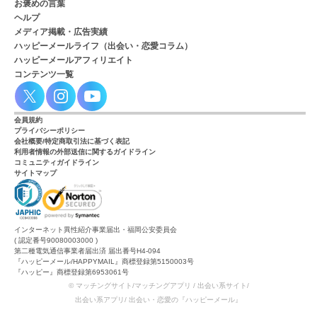
お褒めの言葉
ヘルプ
メディア掲載・広告実績
ハッピーメールライフ（出会い・恋愛コラム）
ハッピーメールアフィリエイト
コンテンツ一覧
会員規約
プライバシーポリシー
会社概要/特定商取引法に基づく表記
利用者情報の外部送信に関するガイドライン
コミュニティガイドライン
サイトマップ
インターネット異性紹介事業届出・福岡公安委員会
( 認定番号90080003000 )
第二種電気通信事業者届出済 届出番号H4-094
『ハッピーメール/HAPPYMAIL』商標登録第5150003号
『ハッピー』商標登録第6953061号
© マッチングサイト/マッチングアプリ / 出会い系サイト/
出会い系アプリ/ 出会い・恋愛の『ハッピーメール』