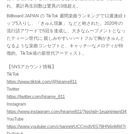
れ、累計再生回数は驚異の3億超え。
Billboard JAPAN の TikTok 週間楽曲ランキングで11週連続ト
ップ5入りし、「きゅん現象」 などと称された。2020年の
流行語アワードで5冠を達成し、大きなムーブメントとなっ
たティーン世代に 親しみやすいハートフルで胸がきゅんと
なるような楽曲コンセプトと、キャッチ―なメロディが特
徴的。TikTok発の新世代アーティスト。
【SNSアカウント情報】
TikTok
https://www.tiktok.com/@hirame811
Twitter
https://twitter.com/hirame_811
Instagram
https://www.instagram.com/hirame811/?igshid=1eupnjniwnl34
YouTube
https://www.youtube.com/channel/UCCmdV6S78HN6nMM7t
DyNdcA