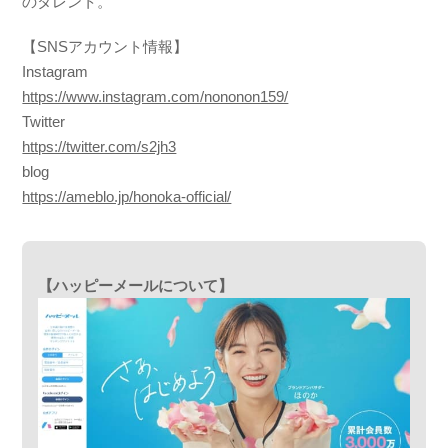
のタレント。
【SNSアカウント情報】
Instagram
https://www.instagram.com/nononon159/
Twitter
https://twitter.com/s2jh3
blog
https://ameblo.jp/honoka-official/
【ハッピーメールについて】