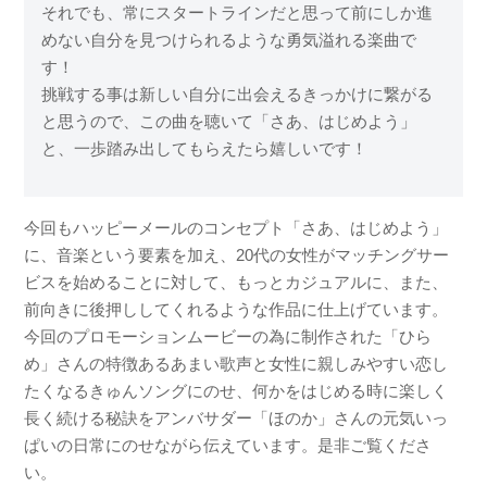
それでも、常にスタートラインだと思って前にしか進
めない自分を見つけられるような勇気溢れる楽曲で
す！
挑戦する事は新しい自分に出会えるきっかけに繋がる
と思うので、この曲を聴いて「さあ、はじめよう」
と、一歩踏み出してもらえたら嬉しいです！
今回もハッピーメールのコンセプト「さあ、はじめよう」
に、音楽という要素を加え、20代の女性がマッチングサー
ビスを始めることに対して、もっとカジュアルに、また、
前向きに後押ししてくれるような作品に仕上げています。
今回のプロモーションムービーの為に制作された「ひら
め」さんの特徴あるあまい歌声と女性に親しみやすい恋し
たくなるきゅんソングにのせ、何かをはじめる時に楽しく
長く続ける秘訣をアンバサダー「ほのか」さんの元気いっ
ぱいの日常にのせながら伝えています。是非ご覧くださ
い。