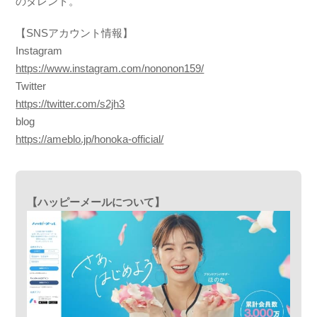
のタレント。
【SNSアカウント情報】
Instagram
https://www.instagram.com/nononon159/
Twitter
https://twitter.com/s2jh3
blog
https://ameblo.jp/honoka-official/
【ハッピーメールについて】