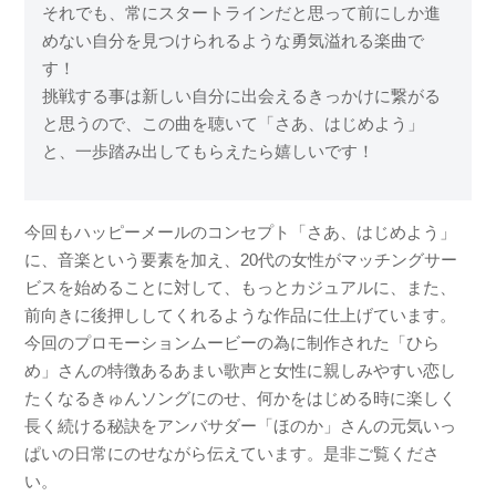
それでも、常にスタートラインだと思って前にしか進
めない自分を見つけられるような勇気溢れる楽曲で
す！
挑戦する事は新しい自分に出会えるきっかけに繋がる
と思うので、この曲を聴いて「さあ、はじめよう」
と、一歩踏み出してもらえたら嬉しいです！
今回もハッピーメールのコンセプト「さあ、はじめよう」
に、音楽という要素を加え、20代の女性がマッチングサー
ビスを始めることに対して、もっとカジュアルに、また、
前向きに後押ししてくれるような作品に仕上げています。
今回のプロモーションムービーの為に制作された「ひら
め」さんの特徴あるあまい歌声と女性に親しみやすい恋し
たくなるきゅんソングにのせ、何かをはじめる時に楽しく
長く続ける秘訣をアンバサダー「ほのか」さんの元気いっ
ぱいの日常にのせながら伝えています。是非ご覧くださ
い。