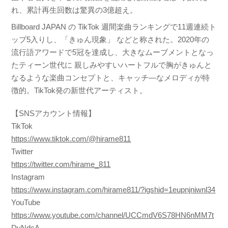
れ、累計再生回数は驚異の3億超え。
Billboard JAPAN の TikTok 週間楽曲ランキングで11週連続ト
ップ5入りし、「きゅん現象」 などと称された。2020年の
流行語アワードで5冠を達成し、大きなムーブメントとなっ
たティーン世代に 親しみやすいハートフルで胸がきゅんと
なるような楽曲コンセプトと、キャッチ―なメロディが特
徴的。TikTok発の新世代アーティスト。
【SNSアカウント情報】
TikTok
https://www.tiktok.com/@hirame811
Twitter
https://twitter.com/hirame_811
Instagram
https://www.instagram.com/hirame811/?igshid=1eupnjniwnl34
YouTube
https://www.youtube.com/channel/UCCmdV6S78HN6nMM7t
DyNdcA