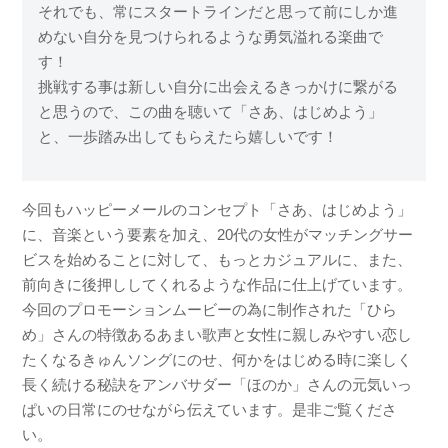
それでも、常にスタートラインだと思って前にしか進
めない自分を見つけられるような勇気溢れる楽曲で
す！
挑戦する事は新しい自分に出会えるきっかけに繋がる
と思うので、この曲を聴いて「さあ、はじめよう」
と、一歩踏み出してもらえたら嬉しいです！
今回もハッピーメールのコンセプト「さあ、はじめよう」
に、音楽という要素を加え、20代の女性がマッチングサー
ビスを始めることに対して、もっとカジュアルに、また、
前向きに後押ししてくれるような作品に仕上げています。
今回のプロモーションムービーの為に制作された「ひら
め」さんの特徴あるあまい歌声と女性に親しみやすい恋し
たくなるきゅんソングにのせ、何かをはじめる時に楽しく
長く続ける秘訣をアンバサダー「ほのか」さんの元気いっ
ぱいの日常にのせながら伝えています。是非ご覧くださ
い。