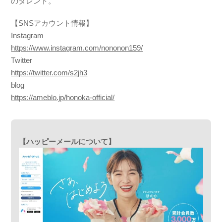
のタレント。
【SNSアカウント情報】
Instagram
https://www.instagram.com/nononon159/
Twitter
https://twitter.com/s2jh3
blog
https://ameblo.jp/honoka-official/
【ハッピーメールについて】