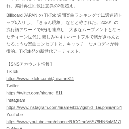
れ、累計再生回数は驚異の3億超え。
Billboard JAPAN の TikTok 週間楽曲ランキングで11週連続ト
ップ5入りし、「きゅん現象」 などと称された。2020年の
流行語アワードで5冠を達成し、大きなムーブメントとなっ
たティーン世代に 親しみやすいハートフルで胸がきゅんと
なるような楽曲コンセプトと、キャッチ―なメロディが特
徴的。TikTok発の新世代アーティスト。
【SNSアカウント情報】
TikTok
https://www.tiktok.com/@hirame811
Twitter
https://twitter.com/hirame_811
Instagram
https://www.instagram.com/hirame811/?igshid=1eupnjniwnl34
YouTube
https://www.youtube.com/channel/UCCmdV6S78HN6nMM7t
DyNdcA