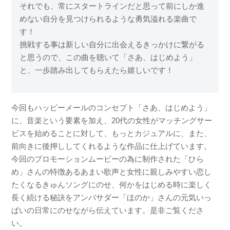
それでも、常にスタートラインだと思って前にしか進
めない自分を見つけられるような勇気溢れる楽曲で
す！
挑戦する事は新しい自分に出会えるきっかけに繋がる
と思うので、この曲を聴いて「さあ、はじめよう」
と、一歩踏み出してもらえたら嬉しいです！
今回もハッピーメールのコンセプト「さあ、はじめよう」
に、音楽という要素を加え、20代の女性がマッチングサー
ビスを始めることに対して、もっとカジュアルに、また、
前向きに後押ししてくれるような作品に仕上げています。
今回のプロモーションムービーの為に制作された「ひら
め」さんの特徴あるあまい歌声と女性に親しみやすい恋し
たくなるきゅんソングにのせ、何かをはじめる時に楽しく
長く続ける秘訣をアンバサダー「ほのか」さんの元気いっ
ぱいの日常にのせながら伝えています。是非ご覧くださ
い。