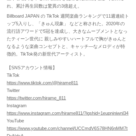
れ、累計再生回数は驚異の3億超え。
Billboard JAPAN の TikTok 週間楽曲ランキングで11週連続ト
ップ5入りし、「きゅん現象」 などと称された。2020年の
流行語アワードで5冠を達成し、大きなムーブメントとなっ
たティーン世代に 親しみやすいハートフルで胸がきゅんと
なるような楽曲コンセプトと、キャッチ―なメロディが特
徴的。TikTok発の新世代アーティスト。
【SNSアカウント情報】
TikTok
https://www.tiktok.com/@hirame811
Twitter
https://twitter.com/hirame_811
Instagram
https://www.instagram.com/hirame811/?igshid=1eupnjniwnl34
YouTube
https://www.youtube.com/channel/UCCmdV6S78HN6nMM7t
DyNdcA