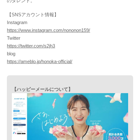
のタレント。
【SNSアカウント情報】
Instagram
https://www.instagram.com/nononon159/
Twitter
https://twitter.com/s2jh3
blog
https://ameblo.jp/honoka-official/
【ハッピーメールについて】