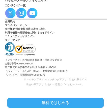
ハッピーメールアフィリエイト
コンテンツ一覧
会員規約
プライバシーポリシー
会社概要/特定商取引法に基づく表記
利用者情報の外部送信に関するガイドライン
コミュニティガイドライン
サイトマップ
インターネット異性紹介事業届出・福岡公安委員会
( 認定番号90080003000 )
第二種電気通信事業者届出済 届出番号H4-094
『ハッピーメール/HAPPYMAIL』商標登録第5150003号
『ハッピー』商標登録第6953061号
© マッチングサイト/マッチングアプリ / 出会い系サイト/
出会い系アプリ/ 出会い・恋愛の『ハッピーメール』
無料ではじめる