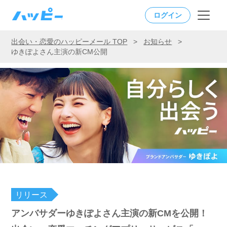
ログイン
出会い・恋愛のハッピーメール TOP
>
お知らせ
>
ゆきぽよさん主演の新CM公開
リリース
アンバサダーゆきぽよさん主演の新CMを公開！