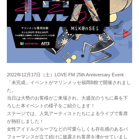
2022年12月17日（土）LOVE FM 25th Anniversary Event
「未完成」イベントがマリンメッセ福岡B館で開催されまし
た。
当日は大勢のお客様がご来場され、大盛況のうちに幕を下
ろした本イベントの様子をご紹介します！
ステージでは、人気アーティストたちによるライブで客席
が熱狂しました！
女性アイドルグループなどの可愛らしくも存在感のあるパ
フォーマンスが立て続けに披露され客席を沸かせていまし