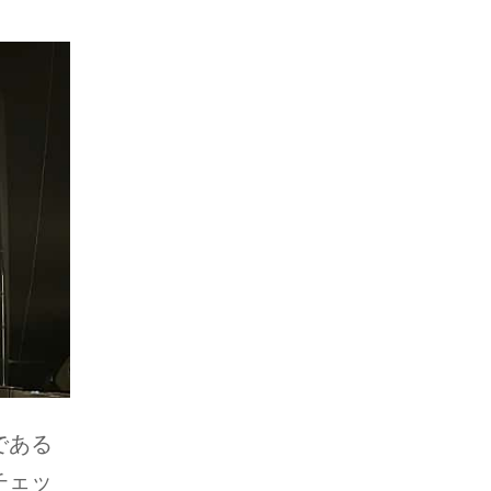
。
である
チェッ