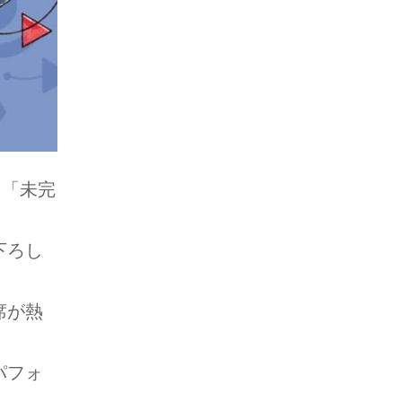
nt 「未完
。
下ろし
席が熱
パフォ