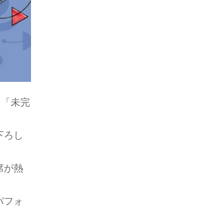
nt 「未完
。
下ろし
席が熱
パフォ