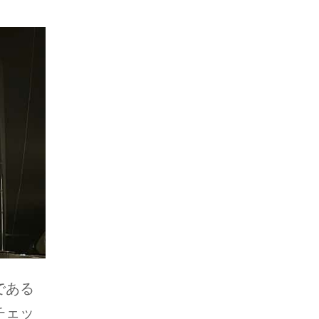
。
である
チェッ