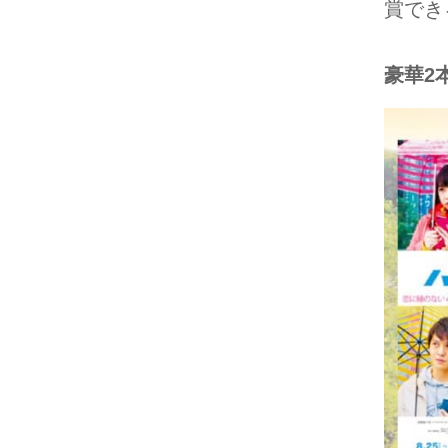
賞でき
豪華2