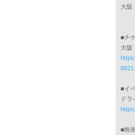
大阪
万
■チ
大阪
https
8921
■イ
ドラ
https
■映