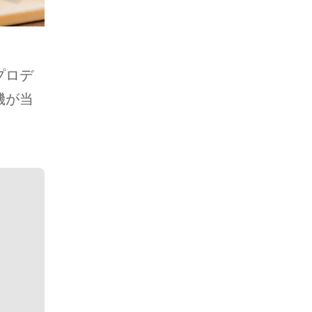
プロデ
機が当