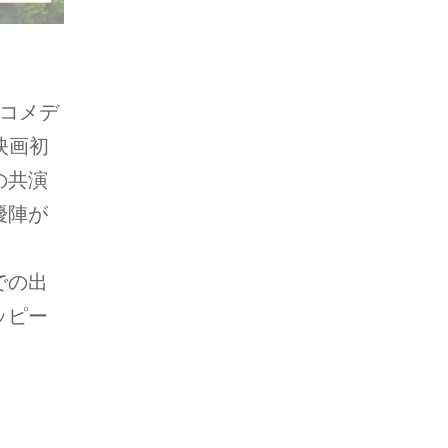
コメデ
映画初
の共演
優陣が
での出
ッピー