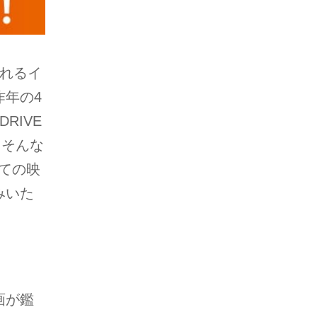
れるイ
年の4
RIVE
。そんな
立ての映
みいた
画が鑑