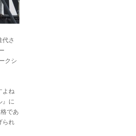
佳代さ
ー
トークシ
すよね
ル』に
性格であ
げられ