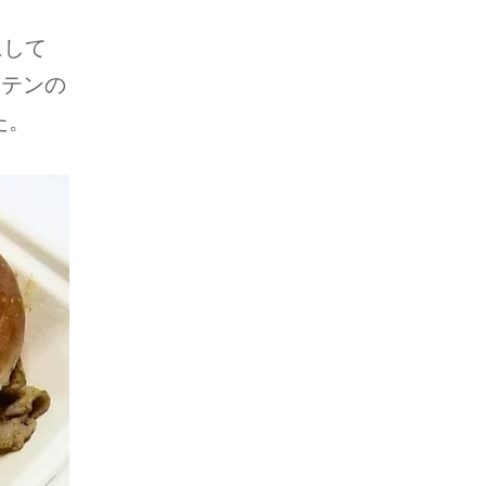
にして
ーテンの
た。