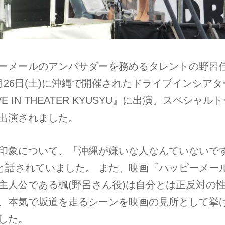
ーメールのアンバサダーを務めるタレントの野呂
月26日(土)に沖縄で開催されたドライブインシアタ
VE IN THEATER KYUSYU』に出演。スペシャル
出演されました。
印象について、「沖縄が嫌いな人なんていないで
」と話されていました。 また、映画『ハッピーメー
主人公である楓(野呂さん役)は自分とは正反対の
、本気で坂道を走るシーンを映画の見所として挙
した。