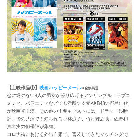
【上映作品①】
映画ハッピーメール
※全県共通
恋に縁のない4人の男女が繰り広げるアンサンブル・ラブコ
メディ。バラエティなどでも活躍する元AKB48の野呂佳代
が映画初主演。その他の主要キャストには、ドラマ「砂時
計」での共演でも知られる小林涼子、竹財輝之助、佐野和
真の実力俳優陣が集結。
コロナ禍における外出自粛で、普及してきたマッチングで