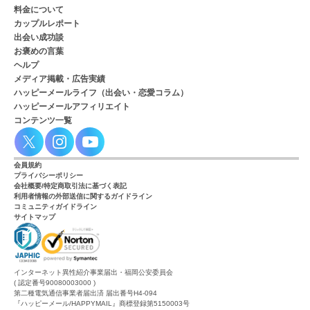
料金について
カップルレポート
出会い成功談
お褒めの言葉
ヘルプ
メディア掲載・広告実績
ハッピーメールライフ（出会い・恋愛コラム）
ハッピーメールアフィリエイト
コンテンツ一覧
会員規約
プライバシーポリシー
会社概要/特定商取引法に基づく表記
利用者情報の外部送信に関するガイドライン
コミュニティガイドライン
サイトマップ
インターネット異性紹介事業届出・福岡公安委員会
( 認定番号90080003000 )
第二種電気通信事業者届出済 届出番号H4-094
『ハッピーメール/HAPPYMAIL』商標登録第5150003号