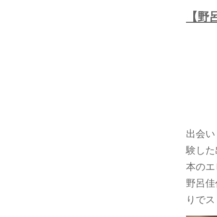
【野
出会い
験した
本のエ
野呂佳
りでス