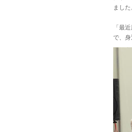
ました
「最近
で、身