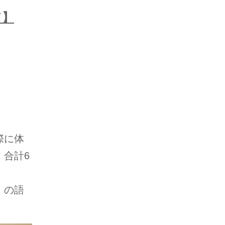
て】
際に体
合計6
」の語