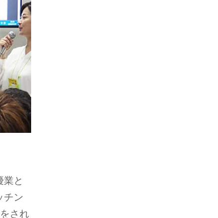
優業と
ッチン
話をされ