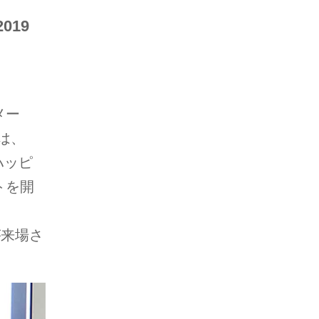
019
メー
は、
、ハッピ
トを開
が来場さ