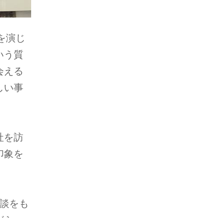
を演じ
いう質
会える
しい事
社を訪
印象を
談をも