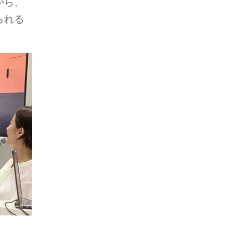
がら、
られる