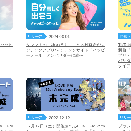
リリース
お知ら
2024.06.01
“ハッピ
タレントの「ゆきぽよ」こと木村有希がマ
Tik
チ
ッチングアプリ/マッチングサイト「ハッピ
新曲『
ーメール」アンバサダーに就任
プリ・
バサダ
タイア
リリース
リリー
2022.12.12
E FM
12月17日（土）開催されるLOVE FM 25th
ブラン