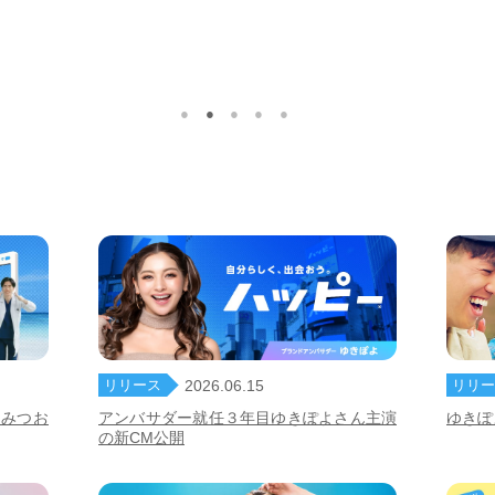
リリース
リリー
2026.06.15
だみつお
アンバサダー就任３年目ゆきぽよさん主演
ゆきぽ
の新CM公開