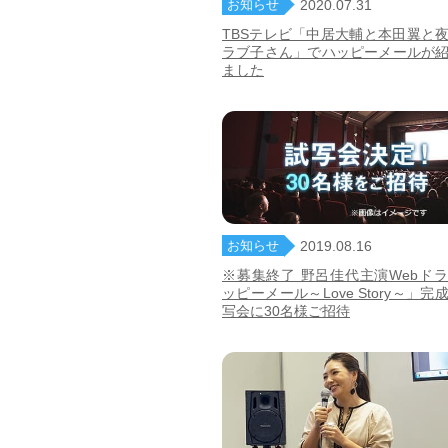
お知らせ
2020.07.31
TBSテレビ「中居大輔と本田翼と
ラブ子さん」でハッピーメールが
ました
お知らせ
2019.08.16
※募集終了 野呂佳代主演Webド
ッピーメール～Love Story～」完
写会に30名様ご招待