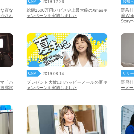
CNP
お知ら
2019.12.26
夜な夜な
総額1500万円!ハピメ史上最大級のXmasキ
野呂佳
紹介され
ャンペーンを実施しました
演We
Sto
CNP
リリー
2019.08.14
ラマ「ハ
プレゼント大放出!!ハッピーメールの夏キ
野呂佳
成披露試
ャンペーンを実施しました
ーメー