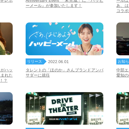
完成」をレポ
Anniversary Event 「未完成」に『ハッピ
ールは
ーメール』が参加いたします！
あ、は
コラボ
リリース
お知ら
2022.06.01
んがハッ
タレントの「ほのか」さんブランドアンバ
中部エ
包まれた
サダーに就任
愛知の
！？