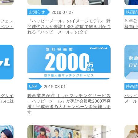
お知らせ
映画情
2019.07.27
8フェス
『ハッピーメール』のイメージモデル、野
昨年公
イベント
呂佳代さんが来訪！会社訪問で解き明かさ
様向け
れる『ハッピーメール』の全て
CNP
映画情
2019.03.01
ングサイ
映画業界が注目したマッチングサービス
ハッピ
デルに就
「ハッピーメール」が累計会員数2000万突
メール
破！平成最後の大キャンペーンを実施しま
す