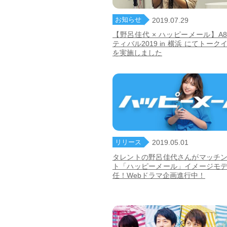
お知らせ
2019.07.29
【野呂佳代 × ハッピーメール】A
ティバル2019 in 横浜 にてトーク
を実施しました
リリース
2019.05.01
タレントの野呂佳代さんがマッチ
ト「ハッピーメール」イメージモ
任！Webドラマ企画進行中！