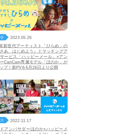
せ
2023.05.26
Tok発新世代アーティスト「ひらめ」の
さあ、はじめよう』とマッチングア
サービス「ハッピーメール」×アン
ーCanCam専属モデル「ほのか」が
ップ！新PVを5月26日より公開
ス
2022.11.17
ドアンバサダーほのか×ハッピーメ