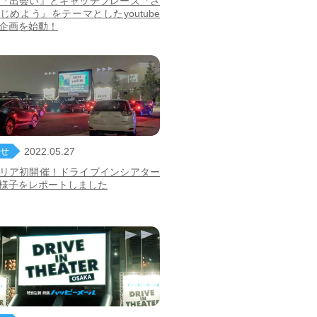
『出会い』とキャッチフレーズ『さ
じめよう』をテーマとしたyoutube
企画を始動！
せ
2022.05.27
リア初開催！ドライブインシアター
様子をレポートしました