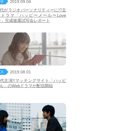
せ
2019.09.04
代がラジオパーソナリティーに!?主
bドラマ「ハッピーメール〜Love
ry〜」完成披露試写会レポート
ス
2019.08.01
代主演!!マッチングサイト「ハッピ
ル」のWebドラマが配信開始