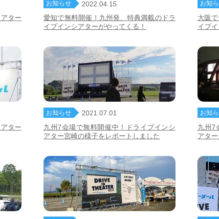
お知らせ
お知ら
2022.04.15
シアター
愛知で無料開催！九州発、特典満載のドラ
大阪で
イブインシアターがやってくる！
イブイ
お知らせ
お知ら
2021.07.01
シアター
九州7会場で無料開催中！ドライブインシ
九州7
アター宮崎の様子をレポートしました
アター