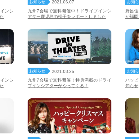
お知らせ
お知ら
2021.06.07
ブインシ
九州7会場で無料開催中！ドライブインシ
野呂佳
た
アター鹿児島の様子をレポートしました
が福岡
お知らせ
お知ら
2021.03.25
ブインシ
九州7会場で無料開催！特典満載のドライ
ハッピ
た
ブインシアターがやってくる！
知らせ