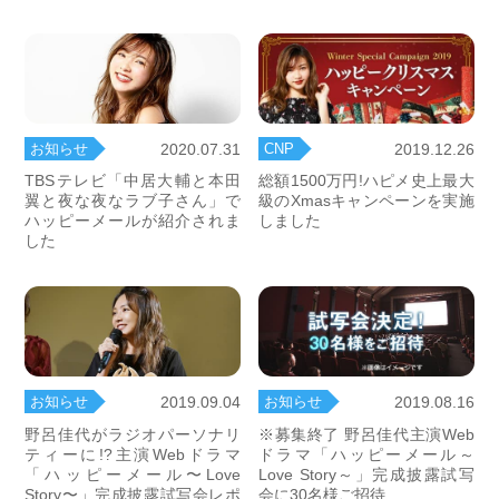
お知らせ
CNP
2020.07.31
2019.12.26
TBSテレビ「中居大輔と本田
総額1500万円!ハピメ史上最大
翼と夜な夜なラブ子さん」で
級のXmasキャンペーンを実施
ハッピーメールが紹介されま
しました
した
お知らせ
お知らせ
2019.09.04
2019.08.16
野呂佳代がラジオパーソナリ
※募集終了 野呂佳代主演Web
ティーに!?主演Webドラマ
ドラマ「ハッピーメール～
「ハッピーメール〜Love
Love Story～」完成披露試写
Story〜」完成披露試写会レポ
会に30名様ご招待