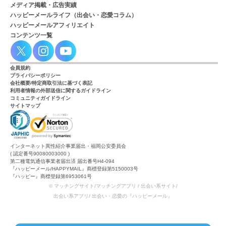
メディア掲載・広告実績
ハッピーメールライフ（出会い・恋愛コラム）
ハッピーメールアフィリエイト
コンテンツ一覧
会員規約
プライバシーポリシー
会社概要/特定商取引法に基づく表記
利用者情報の外部送信に関するガイドライン
コミュニティガイドライン
サイトマップ
インターネット異性紹介事業届出・福岡公安委員会
( 認定番号90080003000 )
第二種電気通信事業者届出済 届出番号H4-094
『ハッピーメール/HAPPYMAIL』商標登録第5150003号
『ハッピー』商標登録第6953061号
© マッチングサイト/マッチングアプリ / 出会い系サイト/
出会い系アプリ/ 出会い・恋愛の『ハッピーメール』