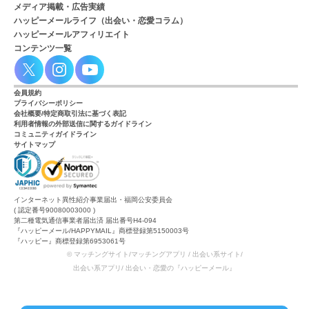
メディア掲載・広告実績
ハッピーメールライフ（出会い・恋愛コラム）
ハッピーメールアフィリエイト
コンテンツ一覧
会員規約
プライバシーポリシー
会社概要/特定商取引法に基づく表記
利用者情報の外部送信に関するガイドライン
コミュニティガイドライン
サイトマップ
インターネット異性紹介事業届出・福岡公安委員会
( 認定番号90080003000 )
第二種電気通信事業者届出済 届出番号H4-094
『ハッピーメール/HAPPYMAIL』商標登録第5150003号
『ハッピー』商標登録第6953061号
© マッチングサイト/マッチングアプリ / 出会い系サイト/
出会い系アプリ/ 出会い・恋愛の『ハッピーメール』