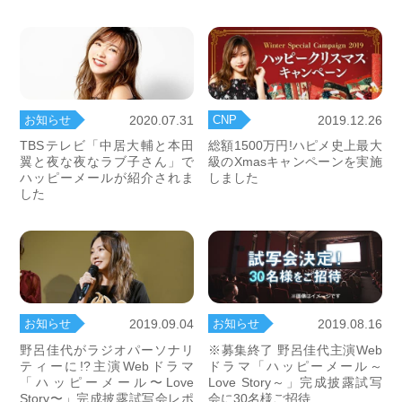
お知らせ
CNP
2020.07.31
2019.12.26
TBSテレビ「中居大輔と本田
総額1500万円!ハピメ史上最大
翼と夜な夜なラブ子さん」で
級のXmasキャンペーンを実施
ハッピーメールが紹介されま
しました
した
お知らせ
お知らせ
2019.09.04
2019.08.16
野呂佳代がラジオパーソナリ
※募集終了 野呂佳代主演Web
ティーに!?主演Webドラマ
ドラマ「ハッピーメール～
「ハッピーメール〜Love
Love Story～」完成披露試写
Story〜」完成披露試写会レポ
会に30名様ご招待