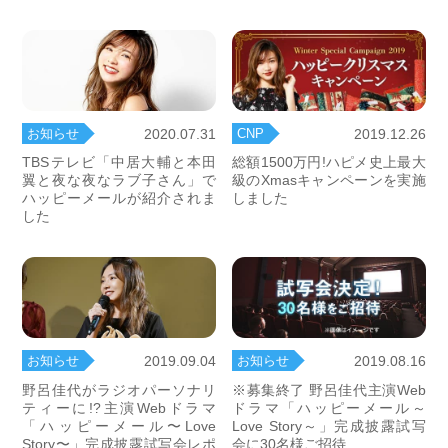
お知らせ
CNP
2020.07.31
2019.12.26
TBSテレビ「中居大輔と本田
総額1500万円!ハピメ史上最大
翼と夜な夜なラブ子さん」で
級のXmasキャンペーンを実施
ハッピーメールが紹介されま
しました
した
お知らせ
お知らせ
2019.09.04
2019.08.16
野呂佳代がラジオパーソナリ
※募集終了 野呂佳代主演Web
ティーに!?主演Webドラマ
ドラマ「ハッピーメール～
「ハッピーメール〜Love
Love Story～」完成披露試写
Story〜」完成披露試写会レポ
会に30名様ご招待