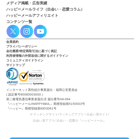
メディア掲載・広告実績
ハッピーメールライフ（出会い・恋愛コラム）
ハッピーメールアフィリエイト
コンテンツ一覧
会員規約
プライバシーポリシー
会社概要/特定商取引法に基づく表記
利用者情報の外部送信に関するガイドライン
コミュニティガイドライン
サイトマップ
インターネット異性紹介事業届出・福岡公安委員会
( 認定番号90080003000 )
第二種電気通信事業者届出済 届出番号H4-094
『ハッピーメール/HAPPYMAIL』商標登録第5150003号
『ハッピー』商標登録第6953061号
© マッチングサイト/マッチングアプリ / 出会い系サイト/
出会い系アプリ/ 出会い・恋愛の『ハッピーメール』