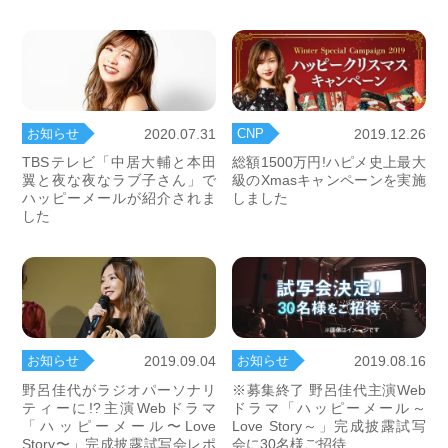
お知らせ
CNP
2020.07.31
2019.12.26
TBSテレビ「中居大輔と本田
総額1500万円!ハピメ史上最大
翼と夜な夜なラブ子さん」で
級のXmasキャンペーンを実施
ハッピーメールが紹介されま
しました
した
お知らせ
お知らせ
2019.09.04
2019.08.16
野呂佳代がラジオパーソナリ
※募集終了 野呂佳代主演Web
ティーに!?主演Webドラマ
ドラマ「ハッピーメール～
「ハッピーメール〜Love
Love Story～」完成披露試写
Story〜」完成披露試写会レポ
会に30名様ご招待