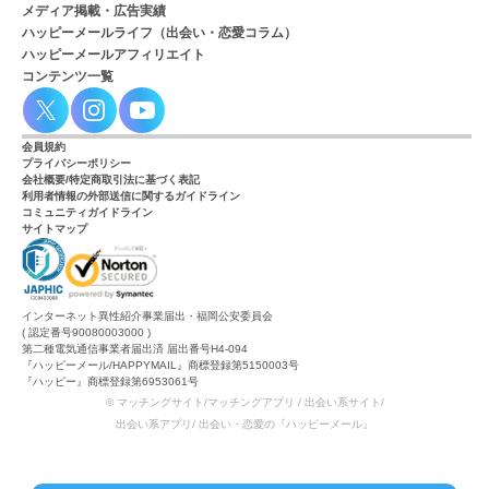
メディア掲載・広告実績
ハッピーメールライフ（出会い・恋愛コラム）
ハッピーメールアフィリエイト
コンテンツ一覧
会員規約
プライバシーポリシー
会社概要/特定商取引法に基づく表記
利用者情報の外部送信に関するガイドライン
コミュニティガイドライン
サイトマップ
インターネット異性紹介事業届出・福岡公安委員会
( 認定番号90080003000 )
第二種電気通信事業者届出済 届出番号H4-094
『ハッピーメール/HAPPYMAIL』商標登録第5150003号
『ハッピー』商標登録第6953061号
© マッチングサイト/マッチングアプリ / 出会い系サイト/
出会い系アプリ/ 出会い・恋愛の『ハッピーメール』