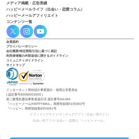
メディア掲載・広告実績
ハッピーメールライフ（出会い・恋愛コラム）
ハッピーメールアフィリエイト
コンテンツ一覧
会員規約
プライバシーポリシー
会社概要/特定商取引法に基づく表記
利用者情報の外部送信に関するガイドライン
コミュニティガイドライン
サイトマップ
インターネット異性紹介事業届出・福岡公安委員会
( 認定番号90080003000 )
第二種電気通信事業者届出済 届出番号H4-094
『ハッピーメール/HAPPYMAIL』商標登録第5150003号
『ハッピー』商標登録第6953061号
© マッチングサイト/マッチングアプリ / 出会い系サイト/
出会い系アプリ/ 出会い・恋愛の『ハッピーメール』