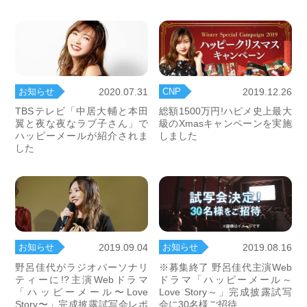
お知らせ
CNP
2020.07.31
2019.12.26
TBSテレビ「中居大輔と本田
総額1500万円!ハピメ史上最大
翼と夜な夜なラブ子さん」で
級のXmasキャンペーンを実施
ハッピーメールが紹介されま
しました
した
お知らせ
お知らせ
2019.09.04
2019.08.16
野呂佳代がラジオパーソナリ
※募集終了 野呂佳代主演Web
ティーに!?主演Webドラマ
ドラマ「ハッピーメール～
「ハッピーメール〜Love
Love Story～」完成披露試写
Story〜」完成披露試写会レポ
会に30名様ご招待