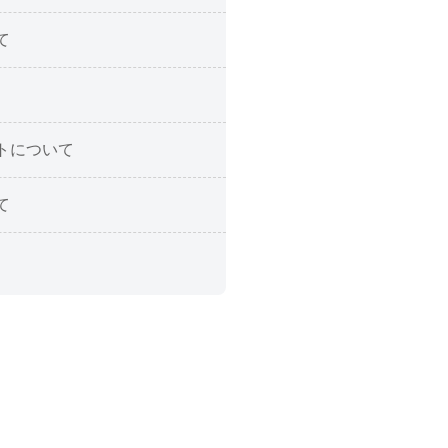
て
トについて
て