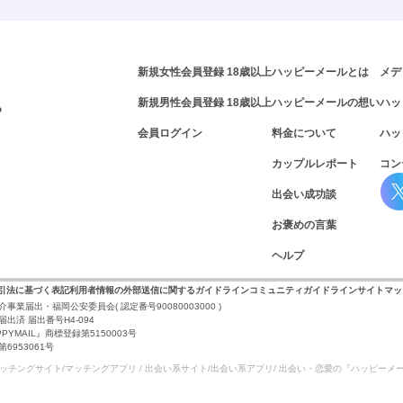
新規女性会員登録 18歳以上
ハッピーメールとは
メデ
新規男性会員登録 18歳以上
ハッピーメールの想い
ハッ
P
会員ログイン
料金について
ハッ
カップルレポート
コン
出会い成功談
お褒めの言葉
ヘルプ
取引法に基づく表記
利用者情報の外部送信に関するガイドライン
コミュニティガイドライン
サイトマッ
介事業届出・福岡公安委員会
( 認定番号90080003000 )
出済 届出番号H4-094
PYMAIL』商標登録第5150003号
953061号
マッチングサイト/マッチングアプリ / 出会い系サイト/
出会い系アプリ/ 出会い・恋愛の『ハッピーメ