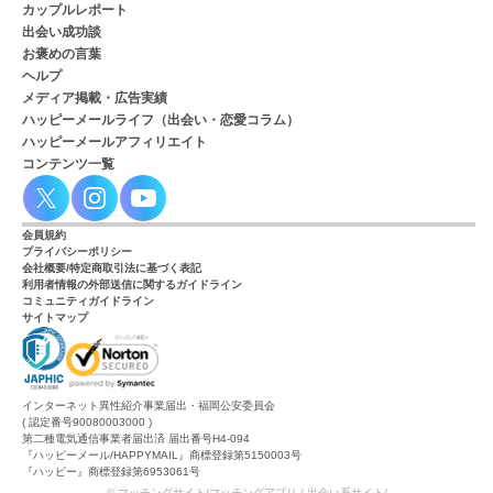
カップルレポート
出会い成功談
お褒めの言葉
ヘルプ
メディア掲載・広告実績
ハッピーメールライフ（出会い・恋愛コラム）
ハッピーメールアフィリエイト
コンテンツ一覧
会員規約
プライバシーポリシー
会社概要/特定商取引法に基づく表記
利用者情報の外部送信に関するガイドライン
コミュニティガイドライン
サイトマップ
インターネット異性紹介事業届出・福岡公安委員会
( 認定番号90080003000 )
第二種電気通信事業者届出済 届出番号H4-094
『ハッピーメール/HAPPYMAIL』商標登録第5150003号
『ハッピー』商標登録第6953061号
© マッチングサイト/マッチングアプリ / 出会い系サイト/