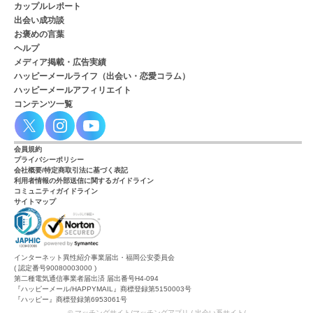
カップルレポート
出会い成功談
お褒めの言葉
ヘルプ
メディア掲載・広告実績
ハッピーメールライフ（出会い・恋愛コラム）
ハッピーメールアフィリエイト
コンテンツ一覧
会員規約
プライバシーポリシー
会社概要/特定商取引法に基づく表記
利用者情報の外部送信に関するガイドライン
コミュニティガイドライン
サイトマップ
インターネット異性紹介事業届出・福岡公安委員会
( 認定番号90080003000 )
第二種電気通信事業者届出済 届出番号H4-094
『ハッピーメール/HAPPYMAIL』商標登録第5150003号
『ハッピー』商標登録第6953061号
© マッチングサイト/マッチングアプリ / 出会い系サイト/