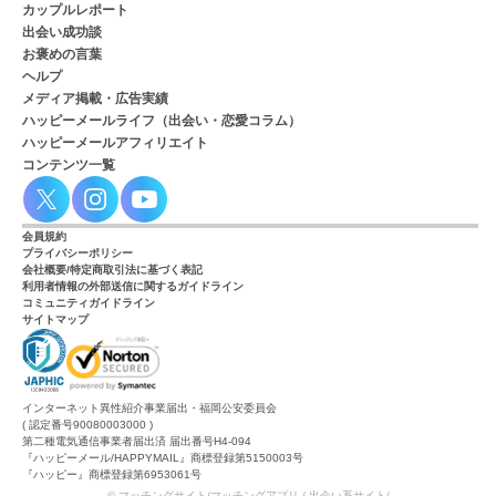
カップルレポート
出会い成功談
お褒めの言葉
ヘルプ
メディア掲載・広告実績
ハッピーメールライフ（出会い・恋愛コラム）
ハッピーメールアフィリエイト
コンテンツ一覧
会員規約
プライバシーポリシー
会社概要/特定商取引法に基づく表記
利用者情報の外部送信に関するガイドライン
コミュニティガイドライン
サイトマップ
インターネット異性紹介事業届出・福岡公安委員会
( 認定番号90080003000 )
第二種電気通信事業者届出済 届出番号H4-094
『ハッピーメール/HAPPYMAIL』商標登録第5150003号
『ハッピー』商標登録第6953061号
© マッチングサイト/マッチングアプリ / 出会い系サイト/