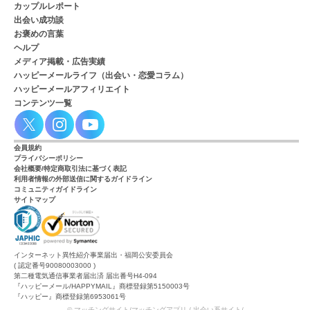
カップルレポート
出会い成功談
お褒めの言葉
ヘルプ
メディア掲載・広告実績
ハッピーメールライフ（出会い・恋愛コラム）
ハッピーメールアフィリエイト
コンテンツ一覧
会員規約
プライバシーポリシー
会社概要/特定商取引法に基づく表記
利用者情報の外部送信に関するガイドライン
コミュニティガイドライン
サイトマップ
インターネット異性紹介事業届出・福岡公安委員会
( 認定番号90080003000 )
第二種電気通信事業者届出済 届出番号H4-094
『ハッピーメール/HAPPYMAIL』商標登録第5150003号
『ハッピー』商標登録第6953061号
© マッチングサイト/マッチングアプリ / 出会い系サイト/