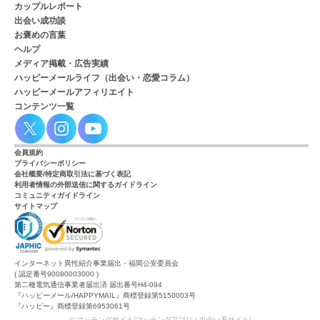
カップルレポート
出会い成功談
お褒めの言葉
ヘルプ
メディア掲載・広告実績
ハッピーメールライフ（出会い・恋愛コラム）
ハッピーメールアフィリエイト
コンテンツ一覧
会員規約
プライバシーポリシー
会社概要/特定商取引法に基づく表記
利用者情報の外部送信に関するガイドライン
コミュニティガイドライン
サイトマップ
インターネット異性紹介事業届出・福岡公安委員会
( 認定番号90080003000 )
第二種電気通信事業者届出済 届出番号H4-094
『ハッピーメール/HAPPYMAIL』商標登録第5150003号
『ハッピー』商標登録第6953061号
© マッチングサイト/マッチングアプリ / 出会い系サイト/