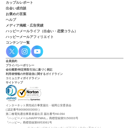
カップルレポート
出会い成功談
お褒めの言葉
ヘルプ
メディア掲載・広告実績
ハッピーメールライフ（出会い・恋愛コラム）
ハッピーメールアフィリエイト
コンテンツ一覧
会員規約
プライバシーポリシー
会社概要/特定商取引法に基づく表記
利用者情報の外部送信に関するガイドライン
コミュニティガイドライン
サイトマップ
インターネット異性紹介事業届出・福岡公安委員会
( 認定番号90080003000 )
第二種電気通信事業者届出済 届出番号H4-094
『ハッピーメール/HAPPYMAIL』商標登録第5150003号
『ハッピー』商標登録第6953061号
© マッチングサイト/マッチングアプリ / 出会い系サイト/