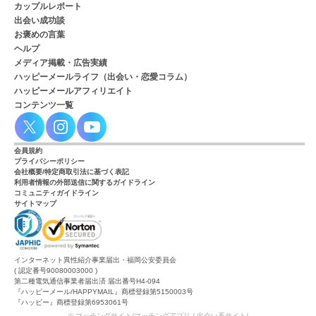
カップルレポート
出会い成功談
お褒めの言葉
ヘルプ
メディア掲載・広告実績
ハッピーメールライフ（出会い・恋愛コラム）
ハッピーメールアフィリエイト
コンテンツ一覧
会員規約
プライバシーポリシー
会社概要/特定商取引法に基づく表記
利用者情報の外部送信に関するガイドライン
コミュニティガイドライン
サイトマップ
インターネット異性紹介事業届出・福岡公安委員会
( 認定番号90080003000 )
第二種電気通信事業者届出済 届出番号H4-094
『ハッピーメール/HAPPYMAIL』商標登録第5150003号
『ハッピー』商標登録第6953061号
© マッチングサイト/マッチングアプリ / 出会い系サイト/