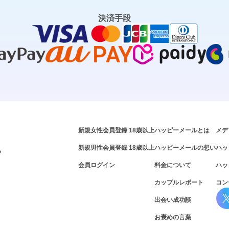
決済手段
新規女性会員登録 18歳以上
ハッピーメールとは
メデ
新規男性会員登録 18歳以上
ハッピーメールの想い
ハッ
P
会員ログイン
料金について
ハッ
カップルレポート
コン
出会い成功談
お褒めの言葉