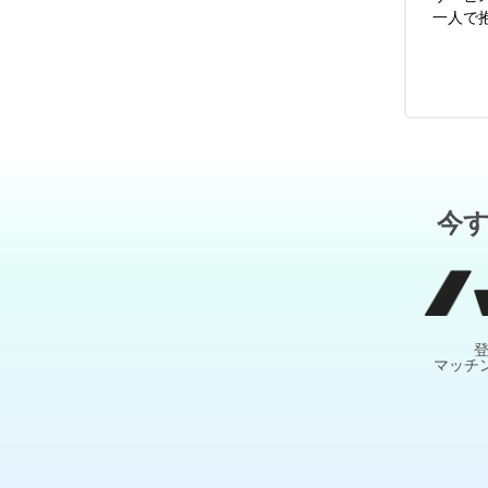
一人で
今
マッチ