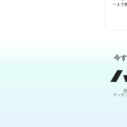
一人で
今
マッチ