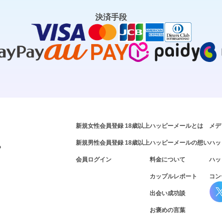
決済手段
新規女性会員登録 18歳以上
ハッピーメールとは
メデ
新規男性会員登録 18歳以上
ハッピーメールの想い
ハッ
P
会員ログイン
料金について
ハッ
カップルレポート
コン
出会い成功談
お褒めの言葉