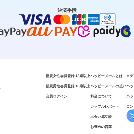
決済手段
新規女性会員登録 18歳以上
ハッピーメールとは
メデ
新規男性会員登録 18歳以上
ハッピーメールの想い
ハッ
P
会員ログイン
料金について
ハッ
カップルレポート
コン
出会い成功談
お褒めの言葉