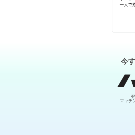
一人で
今
マッチ