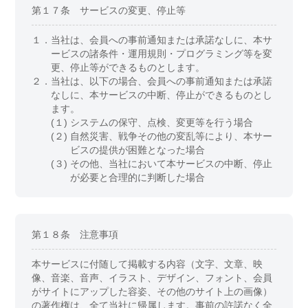
第１７条 サービスの変更、停止等
１．
当社は、会員への事前通知または承諾なしに、本サ
ービスの諸条件・運用規則・プログラミング等を変
更、停止等ができるものとします。
２．
当社は、以下の場合、会員への事前通知または承諾
なしに、本サービスの中断、停止ができるものとし
ます。
(１)
システムの保守、点検、変更等を行う場合
(２)
自然災害、戦争その他の変乱等により、本サー
ビスの提供が困難となった場合
(３)
その他、当社において本サービスの中断、停止
が必要と合理的に判断した場合
第１８条 注意事項
本サービスに付随して掲載する内容（文字、文章、映
像、音楽、音声、イラスト、デザイン、フォント、会員
がサイトにアップした容姿、その他のサイト上の画像）
の著作権は、全て当社に帰属します。事前の許諾なく全