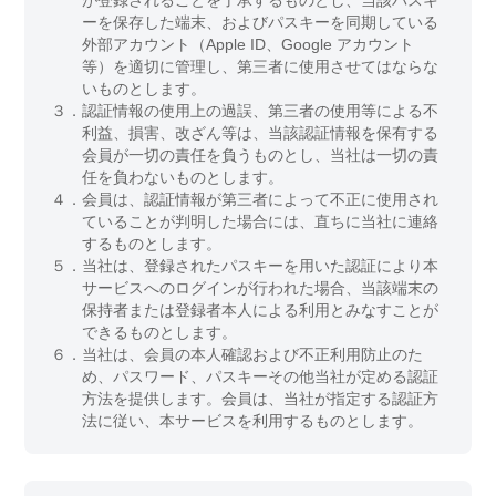
が登録されることを了承するものとし、当該パスキ
ーを保存した端末、およびパスキーを同期している
外部アカウント（Apple ID、Google アカウント
等）を適切に管理し、第三者に使用させてはならな
いものとします。
３．
認証情報の使用上の過誤、第三者の使用等による不
利益、損害、改ざん等は、当該認証情報を保有する
会員が一切の責任を負うものとし、当社は一切の責
任を負わないものとします。
４．
会員は、認証情報が第三者によって不正に使用され
ていることが判明した場合には、直ちに当社に連絡
するものとします。
５．
当社は、登録されたパスキーを用いた認証により本
サービスへのログインが行われた場合、当該端末の
保持者または登録者本人による利用とみなすことが
できるものとします。
６．
当社は、会員の本人確認および不正利用防止のた
め、パスワード、パスキーその他当社が定める認証
方法を提供します。会員は、当社が指定する認証方
法に従い、本サービスを利用するものとします。