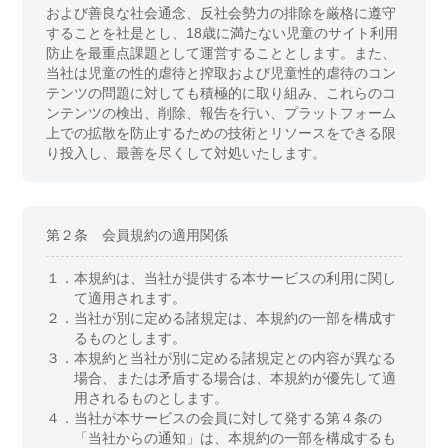
および善良な社会通念、反社会勢力の排除を厳格に遵守
することを社是とし、18歳に満たない児童のサイト利用
防止を最重点課題として運営することとします。また、
当社は児童の性的虐待と搾取および児童性的虐待のコン
テンツの問題に対しても積極的に取り組み、これらのコ
ンテンツの検出、削除、報告を行い、プラットフォーム
上での拡散を防止するための技術とリソースをできる限
り投入し、最善を尽くして対処いたします。
第２条 会員規約の適用関係
１．
本規約は、当社が提供する本サービスの利用に関し
て適用されます。
２．
当社が別に定める諸規定は、本規約の一部を構成す
るものとします。
３．
本規約と当社が別に定める諸規定との内容が異なる
場合、または矛盾する場合は、本規約が優先して適
用されるものとします。
４．
当社が本サービスの会員に対して発する第４条の
「当社からの通知」は、本規約の一部を構成するも