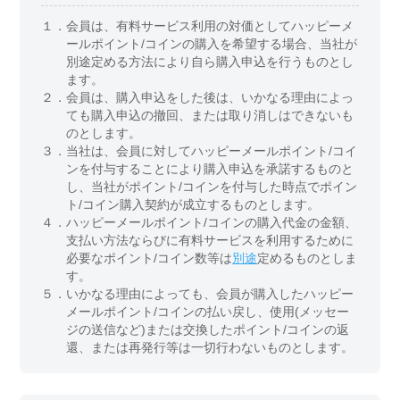
１．
会員は、有料サービス利用の対価としてハッピーメ
ールポイント/コインの購入を希望する場合、当社が
別途定める方法により自ら購入申込を行うものとし
ます。
２．
会員は、購入申込をした後は、いかなる理由によっ
ても購入申込の撤回、または取り消しはできないも
のとします。
３．
当社は、会員に対してハッピーメールポイント/コイ
ンを付与することにより購入申込を承諾するものと
し、当社がポイント/コインを付与した時点でポイン
ト/コイン購入契約が成立するものとします。
４．
ハッピーメールポイント/コインの購入代金の金額、
支払い方法ならびに有料サービスを利用するために
必要なポイント/コイン数等は
別途
定めるものとしま
す。
５．
いかなる理由によっても、会員が購入したハッピー
メールポイント/コインの払い戻し、使用(メッセー
ジの送信など)または交換したポイント/コインの返
還、または再発行等は一切行わないものとします。