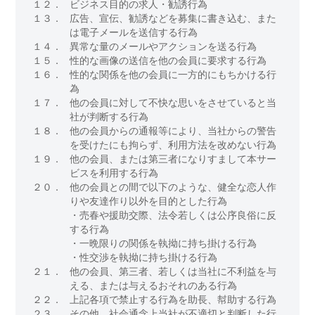
１２．
ビジネス目的の求人・勧誘行為
１３．
広告、宣伝、勧誘などを募集に書き込む、また
は電子メールを送信する行為
１４．
異常な量のメールやアクションを送る行為
１５．
性的な画像の送信を他の会員に要求する行為
１６．
性的な関係を他の会員に一方的にもちかける行
為
１７．
他の会員に対して不快な思いをさせていると当
社が判断する行為
１８．
他の会員からの通報等により、当社からの警告
を受けたにも拘らず、利用方法を改めない行為
１９．
他の会員、または第三者になりすまして本サー
ビスを利用する行為
２０．
他の会員との間で以下のような、健全な恋人作
りや友達作り以外を目的とした行為
・売春や援助交際、法令若しくは公序良俗に反
する行為
・一晩限りの関係を執拗に持ち掛ける行為
・性交渉を執拗に持ち掛ける行為
２１．
他の会員、第三者、若しくは当社に不利益を与
える、または与えるおそれのある行為
２２．
上記各項で禁止する行為を助長、幇助する行為
２３．
その他、社会通念上当社が不適切と判断した行