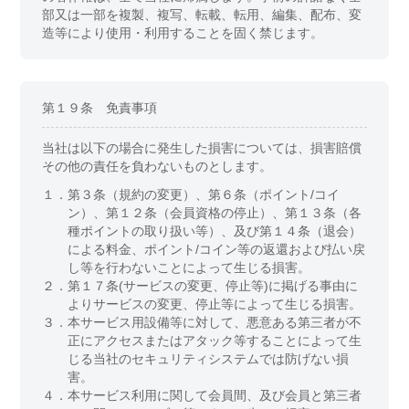
部又は一部を複製、複写、転載、転用、編集、配布、変
造等により使用・利用することを固く禁じます。
第１９条 免責事項
当社は以下の場合に発生した損害については、損害賠償
その他の責任を負わないものとします。
１．
第３条（規約の変更）、第６条（ポイント/コイ
ン）、第１２条（会員資格の停止）、第１３条（各
種ポイントの取り扱い等）、及び第１４条（退会）
による料金、ポイント/コイン等の返還および払い戻
し等を行わないことによって生じる損害。
２．
第１７条(サービスの変更、停止等)に掲げる事由に
よりサービスの変更、停止等によって生じる損害。
３．
本サービス用設備等に対して、悪意ある第三者が不
正にアクセスまたはアタック等することによって生
じる当社のセキュリティシステムでは防げない損
害。
４．
本サービス利用に関して会員間、及び会員と第三者