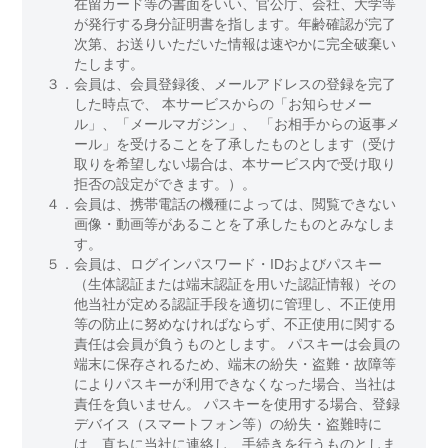
在留カード等の書面をいい、官公庁、会社、大学等
が発行する身分証明書を指します。年齢確認が完了
次第、お送りいただいた情報は速やかに完全破棄い
たします。
３．
会員は、会員登録後、メールアドレスの登録を完了
した時点で、 本サービスからの「お知らせメー
ル」、「メールマガジン」、 「お相手からの返事メ
ール」を受けることを了承したものとします（受け
取りを希望しない場合は、本サービス内で受け取り
拒否の設定ができます。）。
４．
会員は、携帯電話の機種によっては、閲覧できない
画像・動画等があることを了承したものとみなしま
す。
５．
会員は、ログインパスワード・IDおよびパスキー
（生体認証または端末認証を用いた認証情報）その
他当社が定める認証手段を適切に管理し、不正使用
等の防止に努めなければならず、不正使用に関する
責任は会員が負うものとします。 パスキーは会員の
端末に保存されるため、端末の紛失・盗難・故障等
によりパスキーが利用できなくなった場合、当社は
責任を負いません。 パスキーを使用する場合、登録
デバイス（スマートフォン等）の紛失・盗難時に
は、直ちに当社に連絡し、手続きを行うものとしま