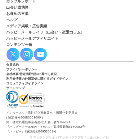
カップルレポート
出会い成功談
お褒めの言葉
ヘルプ
メディア掲載・広告実績
ハッピーメールライフ（出会い・恋愛コラム）
ハッピーメールアフィリエイト
コンテンツ一覧
会員規約
プライバシーポリシー
会社概要/特定商取引法に基づく表記
利用者情報の外部送信に関するガイドライン
コミュニティガイドライン
サイトマップ
インターネット異性紹介事業届出・福岡公安委員会
( 認定番号90080003000 )
第二種電気通信事業者届出済 届出番号H4-094
『ハッピーメール/HAPPYMAIL』商標登録第5150003号
『ハッピー』商標登録第6953061号
© マッチングサイト/マッチングアプリ / 出会い系サイト/