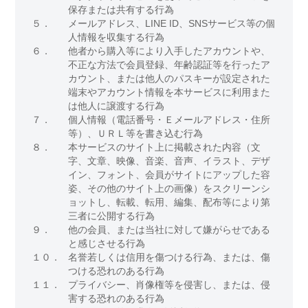
保存または共有する行為
５．
メールアドレス、LINE ID、SNSサービス等の個
人情報を収集する行為
６．
他者から購入等により入手したアカウントや、
不正な方法で会員登録、年齢認証等を行ったア
カウント、または他人のパスキーが設定された
端末やアカウント情報を本サービスに利用また
は他人に譲渡する行為
７．
個人情報（電話番号・Ｅメールアドレス・住所
等）、ＵＲＬ等を書き込む行為
８．
本サービスのサイト上に掲載された内容（文
字、文章、映像、音楽、音声、イラスト、デザ
イン、フォント、会員がサイトにアップした容
姿、その他のサイト上の画像）をスクリーンシ
ョットし、転載、転用、編集、配布等により第
三者に公開する行為
９．
他の会員、または当社に対して嫌がらせである
と感じさせる行為
１０．
名誉若しくは信用を傷つける行為、または、傷
つける恐れのある行為
１１．
プライバシー、肖像権等を侵害し、または、侵
害する恐れのある行為