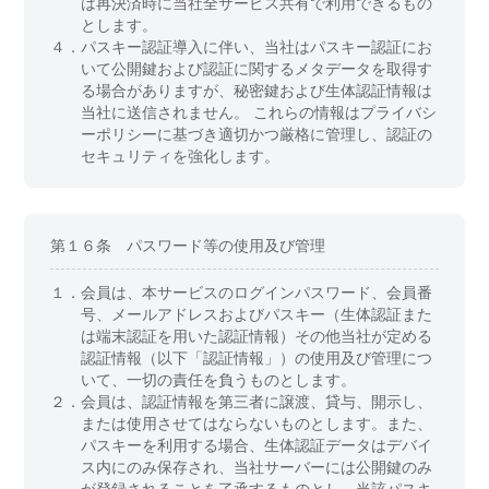
は再決済時に当社全サービス共有で利用できるもの
とします。
４．
パスキー認証導入に伴い、当社はパスキー認証にお
いて公開鍵および認証に関するメタデータを取得す
る場合がありますが、秘密鍵および生体認証情報は
当社に送信されません。 これらの情報はプライバシ
ーポリシーに基づき適切かつ厳格に管理し、認証の
セキュリティを強化します。
第１６条 パスワード等の使用及び管理
１．
会員は、本サービスのログインパスワード、会員番
号、メールアドレスおよびパスキー（生体認証また
は端末認証を用いた認証情報）その他当社が定める
認証情報（以下「認証情報」）の使用及び管理につ
いて、一切の責任を負うものとします。
２．
会員は、認証情報を第三者に譲渡、貸与、開示し、
または使用させてはならないものとします。また、
パスキーを利用する場合、生体認証データはデバイ
ス内にのみ保存され、当社サーバーには公開鍵のみ