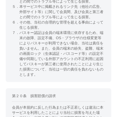
との間でのトラブル等によって生じる損害。
５．
本サービス中に掲載されるリンク先（他社の広告、
外部サイト等）に関して会員間、及び会員と第三者
との間でのトラブル等によって生じる損害。
６．
その他、当社の合理的な管理を超える事由によって
生じる損害。
７．
パスキー認証は会員の端末環境に依存するため、端
末の故障、設定不備、OS・ブラウザの仕様変更等
によりパスキーが利用できない場合、当社は責任を
負いません。また、会員の端末の紛失、盗難、端末
の画面ロック（生体認証・パスコード等）の設定不
備や同期している外部アカウントの不正利用に起因
してパスキーが第三者に使用されたことにより生じ
た損害について、当社は一切の責任を負わないもの
とします。
第２０条 損害賠償の請求
会員が本規約に反した行為または不正若しくは違法に本
サービスを利用したことにより当社に損害を与えた場