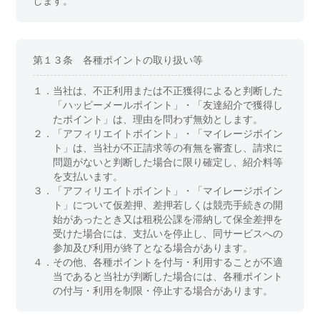
します。
第１３条 各種ポイントの取り扱い等
１．
当社は、不正利用または不正獲得によると判断した
「ハッピーメールポイント」・「友達紹介で獲得し
たポイント」は、理由を問わず無効とします。
２．
「アフィリエイトポイント」・「マイレージポイン
ト」は、当社が不正請求等の有無を審査し、請求に
問題がないと判断した場合に限り確定し、紹介料等
を支払います。
３．
「アフィリエイトポイント」・「マイレージポイン
ト」について仮差押、差押若しくは競売手続きの開
始があったとき又は租税公課を滞納して保全差押を
受けた場合には、支払いを停止し、同サービスへの
参加及び利用が終了となる場合があります。
４．
その他、各種ポイントを付与・利用することが不適
当であると当社が判断した場合には、各種ポイント
の付与・利用を制限・停止する場合があります。