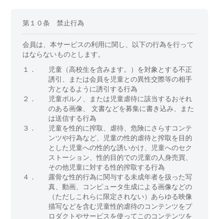
第１０条 禁止行為
会員は、本サービスの利用に関し、以下の行為を行って
はならないものとします。
１．
児童（高校生を含みます。）を対象とする不正
誘引、または会員を児童との異性交際等の相手
方となるように誘引する行為
２．
児童ポルノ、または児童虐待に該当するおそれ
のある画像、 文書などを募集に書き込み、また
は送信する行為
３．
児童を性的に搾取、虐待、危険にさらすコンテ
ンツや行為など、児童の性的虐待と搾取を目的
とした児童への性的な誘いかけ、児童へのセク
ストーション、性的目的での児童の人身売買、
その他児童に対する性的搾取する行為
４．
露骨な性的行為に関与する未成年者を扱った写
真、動画、コンピュータ生成による画像などの
（ただしこれらに限定されない）あらゆる映像
描写などを含む児童性的虐待のコンテンツをプ
ロダクトやサービスを使ってこのコンテンツを