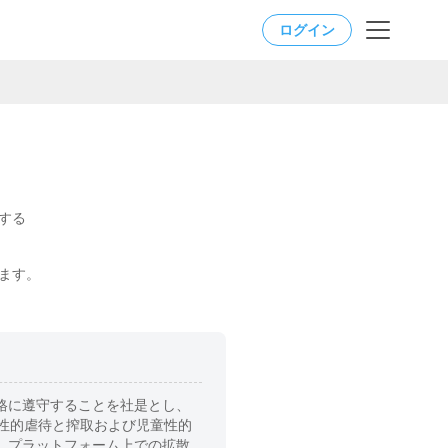
ログイン
する
ます。
格に遵守することを社是とし、
性的虐待と搾取および児童性的
、プラットフォーム上での拡散