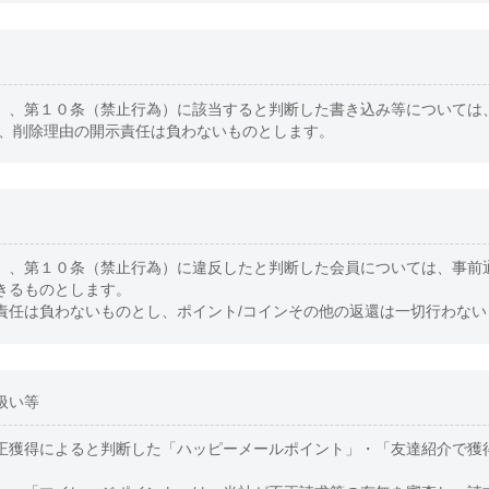
）、第１０条（禁止行為）に該当すると判断した書き込み等については
合、削除理由の開示責任は負わないものとします。
）、第１０条（禁止行為）に違反したと判断した会員については、事前
きるものとします。
責任は負わないものとし、ポイント/コインその他の返還は一切行わない
扱い等
正獲得によると判断した「ハッピーメールポイント」・「友達紹介で獲