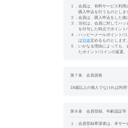
１．
会員は、有料サービス利用
購入申込を行うものとしま
２．
会員は、購入申込をした後
３．
当社は、会員に対してハッ
を付与した時点でポイント
４．
ハッピーメールポイント/
は
別途
定めるものとします
５．
いかなる理由によっても、
たポイント/コインの返還
第７条 会員資格
18歳以上の個人でなければ利用
第８条 会員登録、年齢認証等
１．
会員登録希望者は、本サー