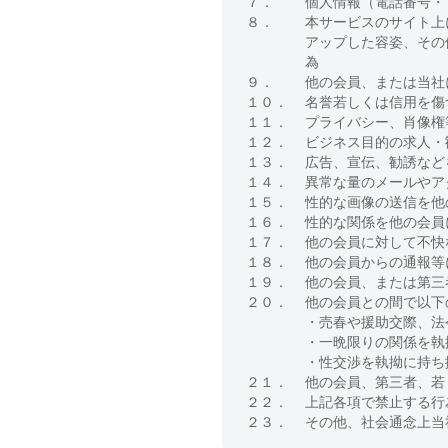
７．
個人情報（電話番号・
８．
本サービスのサイト上
アップした容姿、その
為
９．
他の会員、または当社
１０．
名誉若しくは信用を傷
１１．
プライバシー、肖像権
１２．
ビジネス目的の求人・
１３．
広告、宣伝、勧誘など
１４．
異常な量のメールやア
１５．
性的な画像の送信を他
１６．
性的な関係を他の会員
１７．
他の会員に対して不快
１８．
他の会員からの通報等
１９．
他の会員、または第三
２０．
他の会員との間で以下
・売春や援助交際、法
・一晩限りの関係を執
・性交渉を執拗に持ち
２１．
他の会員、第三者、若
２２．
上記各項で禁止する行
２３．
その他、社会通念上当