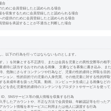
場合
のために会員登録したと認められる場合
報を収集するために会員登録したと認められる場合
への提供のために会員登録したと認められる場合
員登録を承認することが不適当と判断した場合
し、以下の行為を行ってはならないものとします。
す。）を対象とする不正誘引、または会員を児童との異性交際等の相手
童虐待に該当するおそれのある画像、 文書などを募集に書き込み、ま
待、危険にさらすコンテンツや行為など、児童の性的虐待と搾取を目的
ーション、性的目的での児童の人身売買、その他児童に対する性的搾取
する未成年者を扱った写真、動画、コンピュータ生成による画像などの
などを含む児童性的虐待のコンテンツをプロダクトやサービスを使って
E ID、SNSサービス等の個人情報を収集する行為
入手したアカウントや、不正な方法で会員登録、年齢認証等を行ったア
アカウント情報を本サービスに利用または他人に譲渡する行為