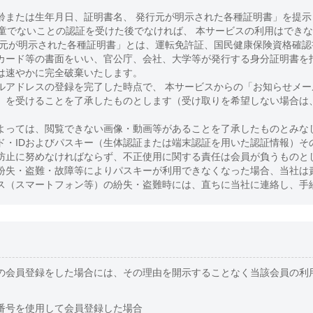
齢または生年月日、証明書名、 発行元が明示された各種証明書」を提示
児童でないことの認証を受けた後でなければ、 本サービスの利用はでき
行元が明示された各種証明書」とは、運転免許証、国民健康保険資格確
カード等の書面をいい、官公庁、会社、大学等が発行する身分証明書を
は速やかに完全破棄いたします。
ルアドレスの登録を完了した時点で、 本サービスからの「お知らせメ
」を受けることを了承したものとします（受け取りを希望しない場合は
よっては、閲覧できない画像・動画等があることを了承したものとみな
ド・IDおよびパスキー（生体認証または端末認証を用いた認証情報）そ
防止に努めなければならず、不正使用に関する責任は会員が負うものと
紛失・盗難・故障等によりパスキーが利用できなくなった場合、当社は
ス（スマートフォン等）の紛失・盗難時には、直ちに当社に連絡し、手
の会員登録をした場合には、その理由を開示することなく当該会員の利
。
番号を使用して会員登録した場合