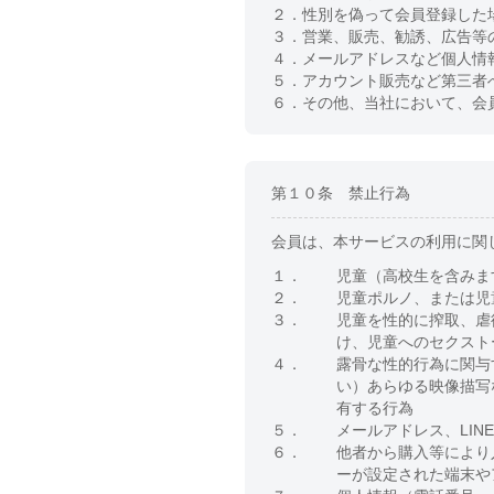
２．
性別を偽って会員登録した
３．
営業、販売、勧誘、広告等
４．
メールアドレスなど個人情
５．
アカウント販売など第三者
６．
その他、当社において、会
第１０条 禁止行為
会員は、本サービスの利用に関
１．
児童（高校生を含みま
２．
児童ポルノ、または児
３．
児童を性的に搾取、虐
け、児童へのセクスト
４．
露骨な性的行為に関与
い）あらゆる映像描写
有する行為
５．
メールアドレス、LIN
６．
他者から購入等により
ーが設定された端末や