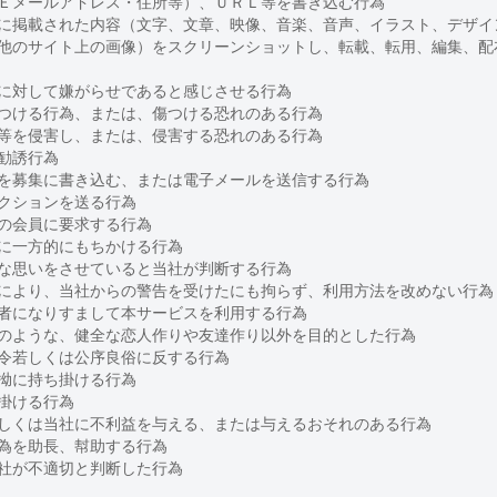
Ｅメールアドレス・住所等）、ＵＲＬ等を書き込む行為
に掲載された内容（文字、文章、映像、音楽、音声、イラスト、デザイ
他のサイト上の画像）をスクリーンショットし、転載、転用、編集、配
に対して嫌がらせであると感じさせる行為
つける行為、または、傷つける恐れのある行為
等を侵害し、または、侵害する恐れのある行為
勧誘行為
を募集に書き込む、または電子メールを送信する行為
クションを送る行為
の会員に要求する行為
に一方的にもちかける行為
な思いをさせていると当社が判断する行為
により、当社からの警告を受けたにも拘らず、利用方法を改めない行為
者になりすまして本サービスを利用する行為
のような、健全な恋人作りや友達作り以外を目的とした行為
令若しくは公序良俗に反する行為
拗に持ち掛ける行為
掛ける行為
しくは当社に不利益を与える、または与えるおそれのある行為
為を助長、幇助する行為
社が不適切と判断した行為