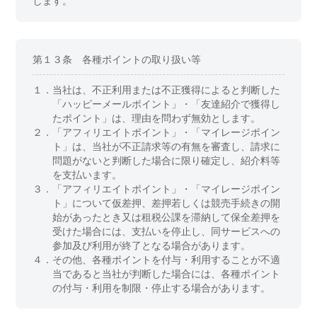
します。
第１３条 各種ポイントの取り扱い等
１．
当社は、不正利用または不正獲得によると判断した
「ハッピーメールポイント」・「友達紹介で獲得し
たポイント」は、理由を問わず無効とします。
２．
「アフィリエイトポイント」・「マイレージポイン
ト」は、当社が不正請求等の有無を審査し、請求に
問題がないと判断した場合に限り確定し、紹介料等
を支払います。
３．
「アフィリエイトポイント」・「マイレージポイン
ト」について仮差押、差押若しくは競売手続きの開
始があったとき又は租税公課を滞納して保全差押を
受けた場合には、支払いを停止し、同サービスへの
参加及び利用が終了となる場合があります。
４．
その他、各種ポイントを付与・利用することが不適
当であると当社が判断した場合には、各種ポイント
の付与・利用を制限・停止する場合があります。