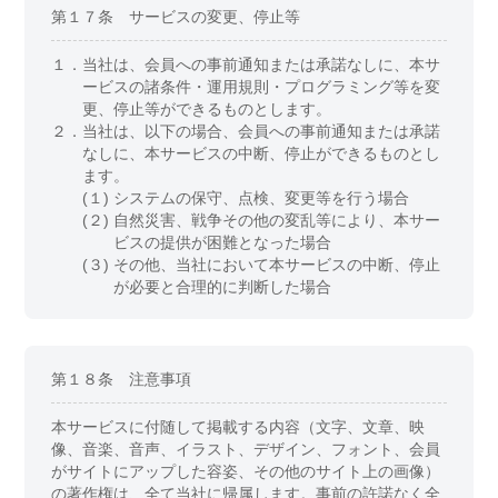
第１７条 サービスの変更、停止等
１．
当社は、会員への事前通知または承諾なしに、本サ
ービスの諸条件・運用規則・プログラミング等を変
更、停止等ができるものとします。
２．
当社は、以下の場合、会員への事前通知または承諾
なしに、本サービスの中断、停止ができるものとし
ます。
(１)
システムの保守、点検、変更等を行う場合
(２)
自然災害、戦争その他の変乱等により、本サー
ビスの提供が困難となった場合
(３)
その他、当社において本サービスの中断、停止
が必要と合理的に判断した場合
第１８条 注意事項
本サービスに付随して掲載する内容（文字、文章、映
像、音楽、音声、イラスト、デザイン、フォント、会員
がサイトにアップした容姿、その他のサイト上の画像）
の著作権は、全て当社に帰属します。事前の許諾なく全