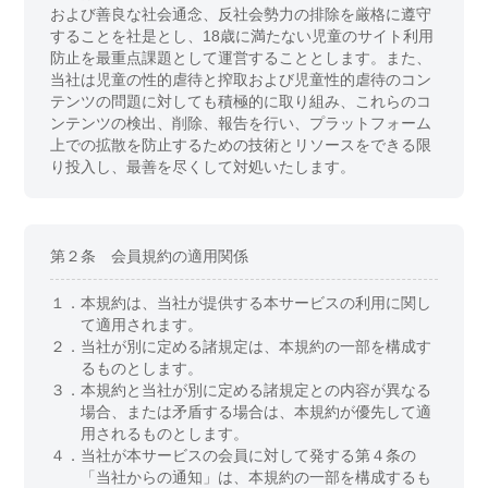
および善良な社会通念、反社会勢力の排除を厳格に遵守
することを社是とし、18歳に満たない児童のサイト利用
防止を最重点課題として運営することとします。また、
当社は児童の性的虐待と搾取および児童性的虐待のコン
テンツの問題に対しても積極的に取り組み、これらのコ
ンテンツの検出、削除、報告を行い、プラットフォーム
上での拡散を防止するための技術とリソースをできる限
り投入し、最善を尽くして対処いたします。
第２条 会員規約の適用関係
１．
本規約は、当社が提供する本サービスの利用に関し
て適用されます。
２．
当社が別に定める諸規定は、本規約の一部を構成す
るものとします。
３．
本規約と当社が別に定める諸規定との内容が異なる
場合、または矛盾する場合は、本規約が優先して適
用されるものとします。
４．
当社が本サービスの会員に対して発する第４条の
「当社からの通知」は、本規約の一部を構成するも