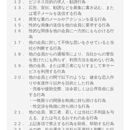
１２．
ビジネス目的の求人・勧誘行為
１３．
広告、宣伝、勧誘などを募集に書き込む、また
は電子メールを送信する行為
１４．
異常な量のメールやアクションを送る行為
１５．
性的な画像の送信を他の会員に要求する行為
１６．
性的な関係を他の会員に一方的にもちかける行
為
１７．
他の会員に対して不快な思いをさせていると当
社が判断する行為
１８．
他の会員からの通報等により、当社からの警告
を受けたにも拘らず、利用方法を改めない行為
１９．
他の会員、または第三者になりすまして本サー
ビスを利用する行為
２０．
他の会員との間で以下のような、健全な恋人作
りや友達作り以外を目的とした行為
・売春や援助交際、法令若しくは公序良俗に反
する行為
・一晩限りの関係を執拗に持ち掛ける行為
・性交渉を執拗に持ち掛ける行為
２１．
他の会員、第三者、若しくは当社に不利益を与
える、または与えるおそれのある行為
２２．
上記各項で禁止する行為を助長、幇助する行為
２３．
その他、社会通念上当社が不適切と判断した行