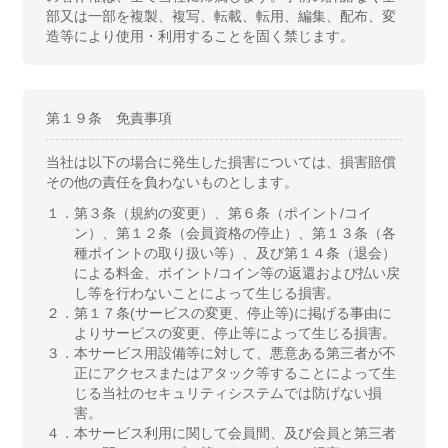
部又は一部を複製、複写、転載、転用、編集、配布、変
造等により使用・利用することを固く禁じます。
第１９条 免責事項
当社は以下の場合に発生した損害については、損害賠償
その他の責任を負わないものとします。
１．
第３条（規約の変更）、第６条（ポイント/コイ
ン）、第１２条（会員資格の停止）、第１３条（各
種ポイントの取り扱い等）、及び第１４条（退会）
による料金、ポイント/コイン等の返還および払い戻
し等を行わないことによって生じる損害。
２．
第１７条(サービスの変更、停止等)に掲げる事由に
よりサービスの変更、停止等によって生じる損害。
３．
本サービス用設備等に対して、悪意ある第三者が不
正にアクセスまたはアタック等することによって生
じる当社のセキュリティシステムでは防げない損
害。
４．
本サービス利用に関して会員間、及び会員と第三者