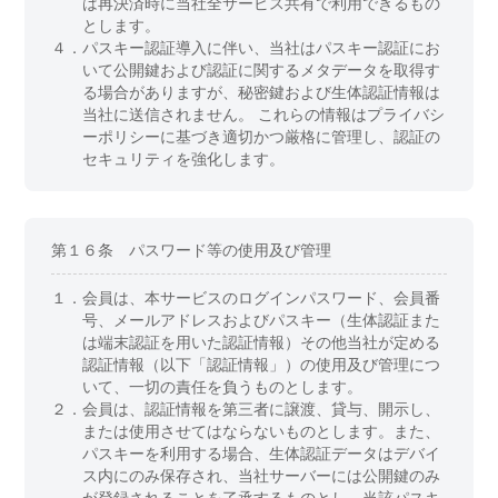
は再決済時に当社全サービス共有で利用できるもの
とします。
４．
パスキー認証導入に伴い、当社はパスキー認証にお
いて公開鍵および認証に関するメタデータを取得す
る場合がありますが、秘密鍵および生体認証情報は
当社に送信されません。 これらの情報はプライバシ
ーポリシーに基づき適切かつ厳格に管理し、認証の
セキュリティを強化します。
第１６条 パスワード等の使用及び管理
１．
会員は、本サービスのログインパスワード、会員番
号、メールアドレスおよびパスキー（生体認証また
は端末認証を用いた認証情報）その他当社が定める
認証情報（以下「認証情報」）の使用及び管理につ
いて、一切の責任を負うものとします。
２．
会員は、認証情報を第三者に譲渡、貸与、開示し、
または使用させてはならないものとします。また、
パスキーを利用する場合、生体認証データはデバイ
ス内にのみ保存され、当社サーバーには公開鍵のみ