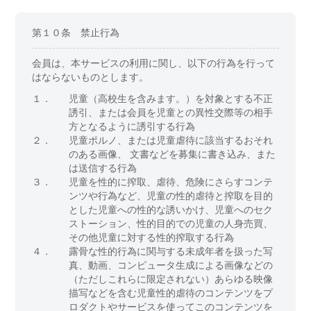
第１０条 禁止行為
会員は、本サービスの利用に関し、以下の行為を行って
はならないものとします。
１．
児童（高校生を含みます。）を対象とする不正
誘引、または会員を児童との異性交際等の相手
方となるように誘引する行為
２．
児童ポルノ、または児童虐待に該当するおそれ
のある画像、 文書などを募集に書き込み、また
は送信する行為
３．
児童を性的に搾取、虐待、危険にさらすコンテ
ンツや行為など、児童の性的虐待と搾取を目的
とした児童への性的な誘いかけ、児童へのセク
ストーション、性的目的での児童の人身売買、
その他児童に対する性的搾取する行為
４．
露骨な性的行為に関与する未成年者を扱った写
真、動画、コンピュータ生成による画像などの
（ただしこれらに限定されない）あらゆる映像
描写などを含む児童性的虐待のコンテンツをプ
ロダクトやサービスを使ってこのコンテンツを