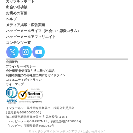
カップルレポート
出会い成功談
お褒めの言葉
ヘルプ
メディア掲載・広告実績
ハッピーメールライフ（出会い・恋愛コラム）
ハッピーメールアフィリエイト
コンテンツ一覧
会員規約
プライバシーポリシー
会社概要/特定商取引法に基づく表記
利用者情報の外部送信に関するガイドライン
コミュニティガイドライン
サイトマップ
インターネット異性紹介事業届出・福岡公安委員会
( 認定番号90080003000 )
第二種電気通信事業者届出済 届出番号H4-094
『ハッピーメール/HAPPYMAIL』商標登録第5150003号
『ハッピー』商標登録第6953061号
© マッチングサイト/マッチングアプリ / 出会い系サイト/