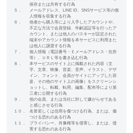
保存または共有する行為
５．
メールアドレス、LINE ID、SNSサービス等の個
人情報を収集する行為
６．
他者から購入等により入手したアカウントや、
不正な方法で会員登録、年齢認証等を行ったア
カウント、または他人のパスキーが設定された
端末やアカウント情報を本サービスに利用また
は他人に譲渡する行為
７．
個人情報（電話番号・Ｅメールアドレス・住所
等）、ＵＲＬ等を書き込む行為
８．
本サービスのサイト上に掲載された内容（文
字、文章、映像、音楽、音声、イラスト、デザ
イン、フォント、会員がサイトにアップした容
姿、その他のサイト上の画像）をスクリーンシ
ョットし、転載、転用、編集、配布等により第
三者に公開する行為
９．
他の会員、または当社に対して嫌がらせである
と感じさせる行為
１０．
名誉若しくは信用を傷つける行為、または、傷
つける恐れのある行為
１１．
プライバシー、肖像権等を侵害し、または、侵
害する恐れのある行為