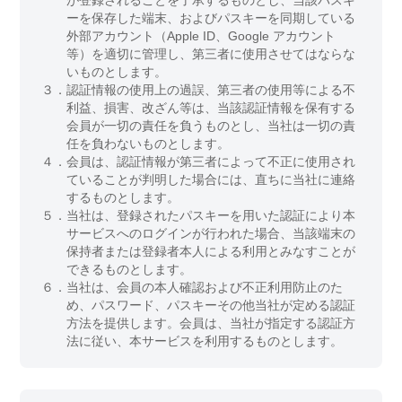
が登録されることを了承するものとし、当該パスキ
ーを保存した端末、およびパスキーを同期している
外部アカウント（Apple ID、Google アカウント
等）を適切に管理し、第三者に使用させてはならな
いものとします。
３．
認証情報の使用上の過誤、第三者の使用等による不
利益、損害、改ざん等は、当該認証情報を保有する
会員が一切の責任を負うものとし、当社は一切の責
任を負わないものとします。
４．
会員は、認証情報が第三者によって不正に使用され
ていることが判明した場合には、直ちに当社に連絡
するものとします。
５．
当社は、登録されたパスキーを用いた認証により本
サービスへのログインが行われた場合、当該端末の
保持者または登録者本人による利用とみなすことが
できるものとします。
６．
当社は、会員の本人確認および不正利用防止のた
め、パスワード、パスキーその他当社が定める認証
方法を提供します。会員は、当社が指定する認証方
法に従い、本サービスを利用するものとします。