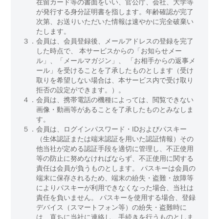
在留カード等の書面をいい、官公庁、会社、大学等
が発行する身分証明書を指します。年齢確認が完了
次第、お送りいただいた情報は速やかに完全破棄い
たします。
３．
会員は、会員登録後、メールアドレスの登録を完了
した時点で、 本サービスからの「お知らせメー
ル」、「メールマガジン」、 「お相手からの返事メ
ール」を受けることを了承したものとします（受け
取りを希望しない場合は、本サービス内で受け取り
拒否の設定ができます。）。
４．
会員は、携帯電話の機種によっては、閲覧できない
画像・動画等があることを了承したものとみなしま
す。
５．
会員は、ログインパスワード・IDおよびパスキー
（生体認証または端末認証を用いた認証情報）その
他当社が定める認証手段を適切に管理し、不正使用
等の防止に努めなければならず、不正使用に関する
責任は会員が負うものとします。 パスキーは会員の
端末に保存されるため、端末の紛失・盗難・故障等
によりパスキーが利用できなくなった場合、当社は
責任を負いません。 パスキーを使用する場合、登録
デバイス（スマートフォン等）の紛失・盗難時に
は、直ちに当社に連絡し、手続きを行うものとしま