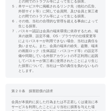
との間でのトラブル等によって生じる損害。
５．
本サービス中に掲載されるリンク先（他社の広告、
外部サイト等）に関して会員間、及び会員と第三者
との間でのトラブル等によって生じる損害。
６．
その他、当社の合理的な管理を超える事由によって
生じる損害。
７．
パスキー認証は会員の端末環境に依存するため、端
末の故障、設定不備、OS・ブラウザの仕様変更等
によりパスキーが利用できない場合、当社は責任を
負いません。また、会員の端末の紛失、盗難、端末
の画面ロック（生体認証・パスコード等）の設定不
備や同期している外部アカウントの不正利用に起因
してパスキーが第三者に使用されたことにより生じ
た損害について、当社は一切の責任を負わないもの
とします。
第２０条 損害賠償の請求
会員が本規約に反した行為または不正若しくは違法に本
サービスを利用したことにより当社に損害を与えた場