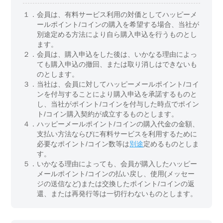
１．
会員は、有料サービス利用の対価としてハッピーメ
ールポイント/コインの購入を希望する場合、当社が
別途定める方法により自ら購入申込を行うものとし
ます。
２．
会員は、購入申込をした後は、いかなる理由によっ
ても購入申込の撤回、または取り消しはできないも
のとします。
３．
当社は、会員に対してハッピーメールポイント/コイ
ンを付与することにより購入申込を承諾するものと
し、当社がポイント/コインを付与した時点でポイン
ト/コイン購入契約が成立するものとします。
４．
ハッピーメールポイント/コインの購入代金の金額、
支払い方法ならびに有料サービスを利用するために
必要なポイント/コイン数等は
別途
定めるものとしま
す。
５．
いかなる理由によっても、会員が購入したハッピー
メールポイント/コインの払い戻し、使用(メッセー
ジの送信など)または交換したポイント/コインの返
還、または再発行等は一切行わないものとします。