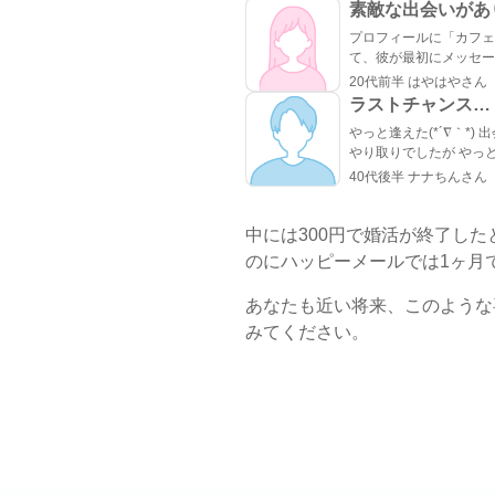
素敵な出会いがあ
プロフィールに「カフェ
て、彼が最初にメッセー
中で、彼がよく行くらし
20代前半 はやはやさん
と分かってびっくり。 
ラストチャンス…
たので、私的には今まで
やっと逢えた(*´∇｀*) 出会って1ヶ月半。ラインと電話だけの
かったです。 カフェに誘ってもらい、実際にお会いするとと
やり取りでしたが やっと、 実際に会うことが叶った。 お互
っても話しやすくて、時
い会うことは諦めていましたが叶っ
が、気を使わずに話せる
40代後半 ナナちんさん
と実感した。 理想通りの可愛い、 メガネの似合う、 タイプ
な」と素直に伝えました
の方でした。 ホント、大切にしたいと思った。 また会う約束
ら、思わずドキドキしました。 成功談でいい
中には300円で婚活が終了し
なるかはわからないけど
りました。
のにハッピーメールでは1ヶ月
あなたも近い将来、このような
みてください。