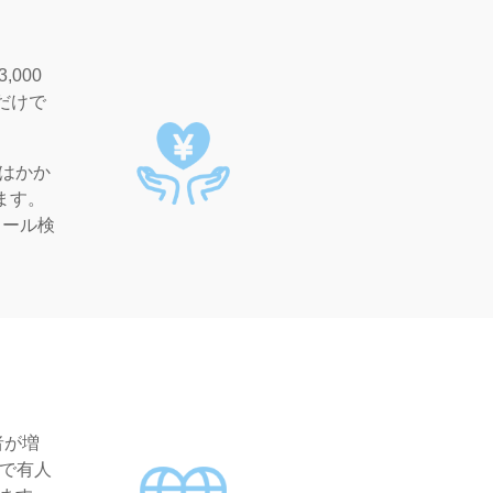
000
だけで
はかか
ます。
ィール検
者が増
制で有人