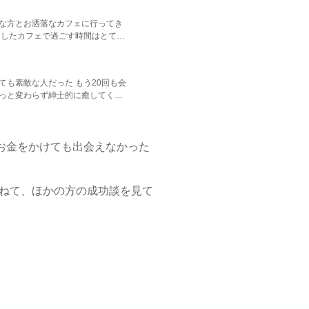
な方とお洒落なカフェに行ってき
らしたカフェで過ごす時間はとても
互い良い出会いを探したいです
ても素敵な人だった もう20回も会
っと変わらず紳士的に癒してくれ
て、精神的にも頼りっぱなし。 こ
メージの出会い系サイトであるな
お金をかけても出会えなかった
ねて、ほかの方の成功談を見て