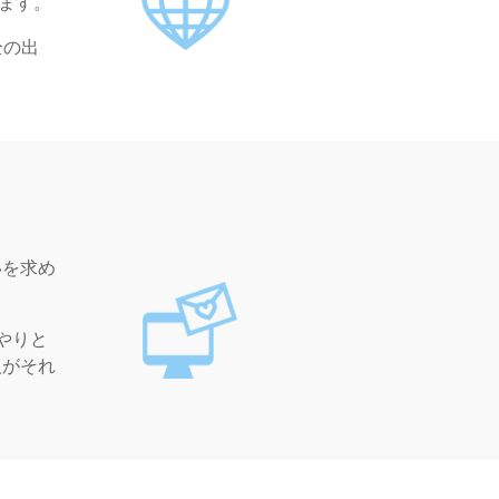
ます。
全の出
いを求め
やりと
人がそれ