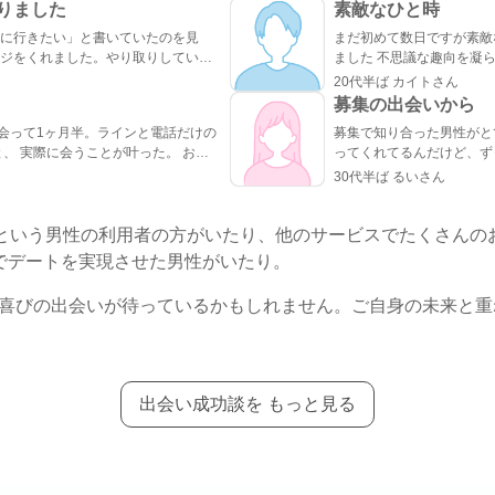
りました
素敵なひと時
に行きたい」と書いていたのを見
まだ初めて数日ですが素敵
ジをくれました。やり取りしていく
ました 不思議な趣向を凝
いカフェが、実は私も好きなお店だ
リラックスできました 真面目な出会いがちゃんとあることが
20代半ば カイトさん
なんとなく気になるところが一緒だっ
分かったのでこれからもお
募集の出会いから
になくメッセージが盛り上がり嬉し
ね
募集で知り合った男性がと
ってくれてるんだけど、ず
間があっという間。 少し年上でした
た。 諦めないことが大切
る。仕事の協力もしてくれ
感じが心地よくて、「また会いたい
30代半ば るいさん
んな出会いが鬱屈としたイ
。彼のちょっと嬉しそうな顔をみた
んて思わなかったな…
のか…まだどう
もできた。 こんな僕と… ありがとう(*´∇｀*)
たという男性の利用者の方がいたり、他のサービスでたくさんの
、出会えてよかったと思える人にな
でデートを実現させた男性がいたり。
喜びの出会いが待っているかもしれません。ご自身の未来と重
出会い成功談を もっと見る