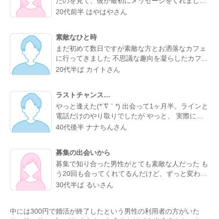
たのを見て、彼が最初にメッセージをくれまし
た。やり取りしていく中で、彼がよく行くらしい
20代前半 はやはやさん
カフェが、実は私も好きなお店だと分かってびっ
くり。 なんとなく気になるところが一緒だったの
素敵なひと時
で、私的には今までになくメッセージが盛り上が
まだ初めて数日ですが素敵な方とお洒落なカフェ
り嬉しかったです。 カフェに誘ってもらい、実際
に行ってきました 不思議な趣向を凝らしたカフェ
にお会いするととっても話しやすくて、時間があ
で過ごす時間はとてもリラックスできました 真面
っという間。 少し年上でしたが、気を使わずに話
20代半ば カイトさん
目な出会いがちゃんとあることが分かったのでこ
せる感じが心地よくて、「また会いたいな」と素
れからもお互い良い出会いを探したいですね
直に伝えました。彼のちょっと嬉しそうな顔をみ
ラストチャンス…
たら、思わずドキドキしました。 成功談でいいの
やっと逢えた(*´∇｀*) 出会って1ヶ月半。ラインと
か…まだどうなるかはわからないけど、出会えて
電話だけのやり取りでしたが やっと、 実際に会
よかったと思える人になりました。
うことが叶った。 お互い会うことは諦めていまし
40代後半 ナナちんさん
たが叶った。 諦めないことが大切と実感した。
理想通りの可愛い、 メガネの似合う、 タイプの
募集の出会いから
方でした。 ホント、大切にしたいと思った。 ま
募集で知り合った男性がとても素敵な人だった も
た会う約束もできた。 こんな僕と… ありがとう(*
う20回も会ってくれてるんだけど、ずっと変わら
´∇｀*)
ず紳士的に癒してくれる。仕事の協力もしてくれ
30代半ば るいさん
て、精神的にも頼りっぱなし。 こんな出会いが鬱
屈としたイメージの出会い系サイトであるなんて
中には300円で婚活が終了したという男性の利用者の方がいた
思わなかったな…