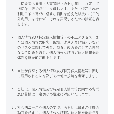
に従業者の雇用・人事管理上必要な範囲に限定して
適切な手段で取得、提供します。また、特定された
利用目的の達成に必要な範囲を超えた取扱い（目的
外利用）を行わず、それを実現するための措置を講
じます。
2．
個人情報及び特定個人情報等への不正アクセス、ま
たは個人情報の紛失、破壊、改ざん及び漏えいなど
のリスクに関して教育、監査、改善を通して合理的
な安全対策を講じ、個人情報及び特定個人情報保護
体制を継続的に向上します。
3．
当社が保有する個人情報及び特定個人情報等に関し
て適用される法令及びその他の規範を遵守します。
4．
当社は、個人情報及び特定個人情報等に関する質問
及び苦情に、適切かつ迅速に対応いたします。
5．
社会的ニーズや個人の要望、あるいは最新のIT技術
動向を踏まえ、個人情報及び特定個人情報保護体制