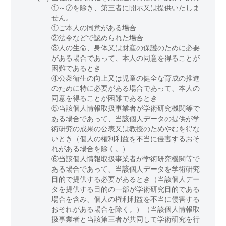
①～⑦を除き、第三者に開示又は提供いたしま
せん。
①ご本人の同意がある場合
②法令などで認められた場合
③人の生命、身体又は財産の保護のために必要
がある場合であって、本人の同意を得ることが
困難であるとき
④公衆衛生の向上又は児童の健全な育成の推進
のために特に必要がある場合であって、本人の
同意を得ることが困難であるとき
⑤当該個人情報取扱事業者が学術研究機関等で
ある場合であって、当該個人データの提供が学
術研究の成果の公表又は教授のためやむを得な
いとき（個人の権利利益を不当に侵害するおそ
れがある場合を除く。）
⑥当該個人情報取扱事業者が学術研究機関等で
ある場合であって、当該個人データを学術研究
目的で提供する必要があるとき（当該個人デー
タを提供する目的の一部が学術研究目的である
場合を含み、個人の権利利益を不当に侵害する
おそれがある場合を除く。）（当該個人情報取
扱事業者と当該第三者が共同して学術研究を行