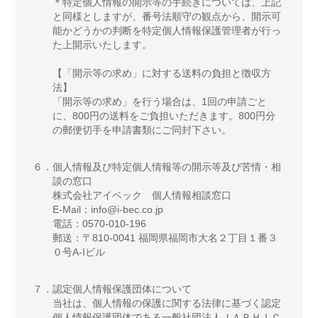
＊特定個人情報の開示等の手続きについては、上記
と同様としますが、番号法順守の観点から、開示可
能かどうかの判断を特定個人情報保護管理者が行っ
た上開示いたします。
【「開示等の求め」に対する送料の負担と徴収方
法】
「開示等の求め」を行う場合は、1回の申請ごと
に、800円の送料をご負担いただきます。800円分
の郵便切手を申請書類にご同封下さい。
６．
個人情報及び特定個人情報等の開示等及び苦情・相
談の窓口
株式会社アイベック 個人情報相談窓口
E-Mail：info@i-bec.co.jp
電話：0570-010-196
郵送：〒810-0041 福岡県福岡市大名２丁目１番３
０号A-Iビル
７．
認定個人情報保護団体について
当社は、個人情報の保護に関する法律に基づく認定
個人情報保護団体である一般社団法人ＪＡＰＨＩＣ