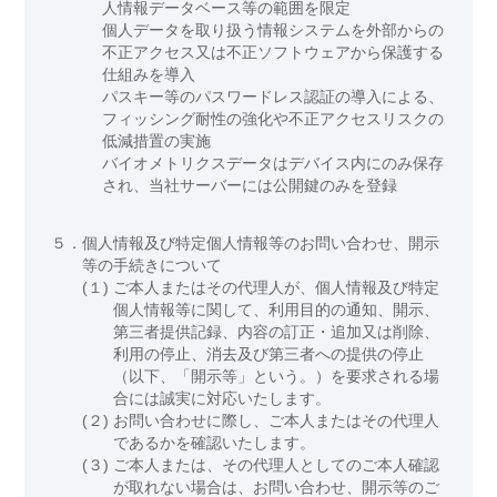
人情報データベース等の範囲を限定
個人データを取り扱う情報システムを外部からの
不正アクセス又は不正ソフトウェアから保護する
仕組みを導入
パスキー等のパスワードレス認証の導入による、
フィッシング耐性の強化や不正アクセスリスクの
低減措置の実施
バイオメトリクスデータはデバイス内にのみ保存
され、当社サーバーには公開鍵のみを登録
５．
個人情報及び特定個人情報等のお問い合わせ、開示
等の手続きについて
(１)
ご本人またはその代理人が、個人情報及び特定
個人情報等に関して、利用目的の通知、開示、
第三者提供記録、内容の訂正・追加又は削除、
利用の停止、消去及び第三者への提供の停止
（以下、「開示等」という。）を要求される場
合には誠実に対応いたします。
(２)
お問い合わせに際し、ご本人またはその代理人
であるかを確認いたします。
(３)
ご本人または、その代理人としてのご本人確認
が取れない場合は、お問い合わせ、開示等のご