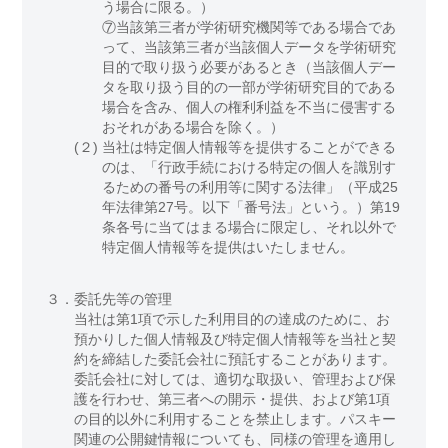
う場合に限る。）
⑦当該第三者が学術研究機関等である場合であ
って、当該第三者が当該個人データを学術研究
目的で取り扱う必要があるとき（当該個人デー
タを取り扱う目的の一部が学術研究目的である
場合を含み、個人の権利利益を不当に侵害する
おそれがある場合を除く。）
(２)
当社は特定個人情報等を提供することができる
のは、「行政手続における特定の個人を識別す
るための番号の利用等に関する法律」（平成25
年法律第27号。以下「番号法」という。）第19
条各号に当てはまる場合に限定し、それ以外で
特定個人情報等を提供はいたしません。
３．
委託先等の管理
当社は第1項で示した利用目的の達成のために、お
預かりした個人情報及び特定個人情報等を当社と契
約を締結した委託会社に預託することがあります。
委託会社に対しては、適切な取扱い、管理および保
護を行わせ、第三者への開示・提供、および第1項
の目的以外に利用することを禁止します。パスキー
関連の公開鍵情報についても、同様の管理を適用し