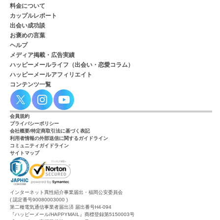
料金について
カップルレポート
出会い成功談
お褒めの言葉
ヘルプ
メディア掲載・広告実績
ハッピーメールライフ（出会い・恋愛コラム）
ハッピーメールアフィリエイト
コンテンツ一覧
会員規約
プライバシーポリシー
会社概要/特定商取引法に基づく表記
利用者情報の外部送信に関するガイドライン
コミュニティガイドライン
サイトマップ
インターネット異性紹介事業届出・福岡公安委員会
( 認定番号90080003000 )
第二種電気通信事業者届出済 届出番号H4-094
『ハッピーメール/HAPPYMAIL』商標登録第5150003号