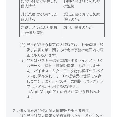
お問い合せで取得した
お問い合せ対応のため
個人情報
の連絡
受託業務にて取得した
受託業務における契約
個人情報
履行のため
監視カメラにより取得
防犯、警備のため
した個人情報
(２)
当社が取扱う特定個人情報等は、社会保障、税
及び災害対策に関する特定の事務の範囲内で適
正に取り扱います。
(３)
当社はパスキー認証に関連するバイオメトリク
スデータ（指紋・顔認証情報）を取得しませ
ん。バイオメトリクスデータはお客様のデバイ
ス内に保存されます（OS提供元の仕様に依存
します）。また、パスキーの同期・バックアッ
プはお客様が利用するOS提供元
（Apple/Google等）の規約に基づき行われま
す。
２．
個人情報及び特定個人情報等の第三者提供
(１)
当社は個人情報を業務遂行のため、及び、次の