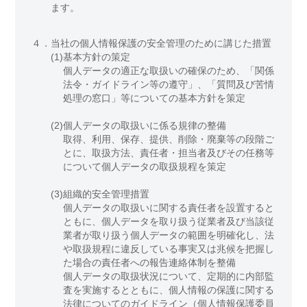
ます。
４．
当社の個人情報保護の安全管理のために講じた措置
(1)
基本方針の策定
個人データの適正な取扱いの確保のため、「関係
法令・ガイドライン等の遵守」、「質問及び苦情
処理の窓口」等についての基本方針を策定
(2)
個人データの取扱いに係る規律の整備
取得、利用、保存、提供、削除・廃棄等の段階ご
とに、取扱方法、責任者・担当者及びその任務等
について個人データの取扱規程を策定
(3)
組織的安全管理措置
個人データの取扱いに関する責任者を設置すると
ともに、個人データを取り扱う従業者及び当該従
業者が取り扱う個人データの範囲を明確化し、法
や取扱規程に違反している事実又は兆候を把握し
た場合の責任者への報告連絡体制を整備
個人データの取扱状況について、定期的に内部監
査を実施するとともに、個人情報の保護に関する
法律についてのガイドライン（個人情報保護委員