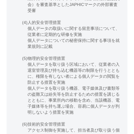
会）を審査基準としたJAPHICマークの外部審査
受審
(4)
人的安全管理措置
個人データの取扱いに関する留意事項について、
従業者に定期的な研修を実施
個人データについての秘密保持に関する事項を就
業規則に記載
(5)
物理的安全管理措置
個人データを取り扱う区域において、従業者の入
退室管理及び持ち込む機器等の制限を行うととも
に、権限を有しない者による個人データの閲覧を
防止する措置を実施
個人データを取り扱う機器、電子媒体及び書類等
の盗難又は紛失等を防止するための措置を講じる
とともに、事業所内の移動を含め、当該機器、電
子媒体等を持ち運ぶ場合、容易に個人データが判
明しないよう措置を実施
(6)
技術的安全管理措置
アクセス制御を実施して、担当者及び取り扱う個