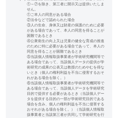
①～⑦を除き、第三者に開示又は提供いたしま
せん。
①ご本人の同意がある場合
②法令などで認められた場合
③人の生命、身体又は財産の保護のために必要
がある場合であって、本人の同意を得ることが
困難であるとき
④公衆衛生の向上又は児童の健全な育成の推進
のために特に必要がある場合であって、本人の
同意を得ることが困難であるとき
⑤当該個人情報取扱事業者が学術研究機関等で
ある場合であって、当該個人データの提供が学
術研究の成果の公表又は教授のためやむを得な
いとき（個人の権利利益を不当に侵害するおそ
れがある場合を除く。）
⑥当該個人情報取扱事業者が学術研究機関等で
ある場合であって、当該個人データを学術研究
目的で提供する必要があるとき（当該個人デー
タを提供する目的の一部が学術研究目的である
場合を含み、個人の権利利益を不当に侵害する
おそれがある場合を除く。）（当該個人情報取
扱事業者と当該第三者が共同して学術研究を行