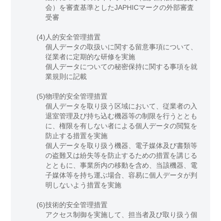
会）を審査基準としたJAPHICマークの外部審査
受審
(4)
人的安全管理措置
個人データの取扱いに関する留意事項について、
従業者に定期的な研修を実施
個人データについての秘密保持に関する事項を就
業規則に記載
(5)
物理的安全管理措置
個人データを取り扱う区域において、従業者の入
退室管理及び持ち込む機器等の制限を行うととも
に、権限を有しない者による個人データの閲覧を
防止する措置を実施
個人データを取り扱う機器、電子媒体及び書類等
の盗難又は紛失等を防止するための措置を講じる
とともに、事業所内の移動を含め、当該機器、電
子媒体等を持ち運ぶ場合、容易に個人データが判
明しないよう措置を実施
(6)
技術的安全管理措置
アクセス制御を実施して、担当者及び取り扱う個