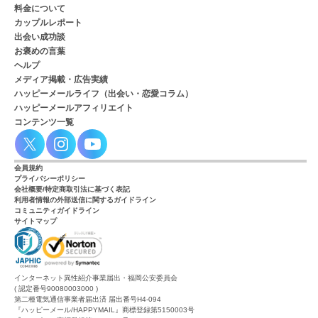
料金について
カップルレポート
出会い成功談
お褒めの言葉
ヘルプ
メディア掲載・広告実績
ハッピーメールライフ（出会い・恋愛コラム）
ハッピーメールアフィリエイト
コンテンツ一覧
会員規約
プライバシーポリシー
会社概要/特定商取引法に基づく表記
利用者情報の外部送信に関するガイドライン
コミュニティガイドライン
サイトマップ
インターネット異性紹介事業届出・福岡公安委員会
( 認定番号90080003000 )
第二種電気通信事業者届出済 届出番号H4-094
『ハッピーメール/HAPPYMAIL』商標登録第5150003号