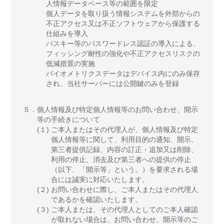
人情報データベース等の範囲を限定
個人データを取り扱う情報システムを外部からの
不正アクセス又は不正ソフトウェアから保護する
仕組みを導入
パスキー等のパスワードレス認証の導入による、
フィッシング耐性の強化や不正アクセスリスクの
低減措置の実施
バイオメトリクスデータはデバイス内にのみ保存
され、当社サーバーには公開鍵のみを登録
５．
個人情報及び特定個人情報等のお問い合わせ、開示
等の手続きについて
(１)
ご本人またはその代理人が、個人情報及び特定
個人情報等に関して、利用目的の通知、開示、
第三者提供記録、内容の訂正・追加又は削除、
利用の停止、消去及び第三者への提供の停止
（以下、「開示等」という。）を要求される場
合には誠実に対応いたします。
(２)
お問い合わせに際し、ご本人またはその代理人
であるかを確認いたします。
(３)
ご本人または、その代理人としてのご本人確認
が取れない場合は、お問い合わせ、開示等のご