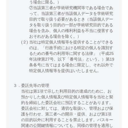
う場合に限る。）
⑦当該第三者が学術研究機関等である場合であ
って、当該第三者が当該個人データを学術研究
目的で取り扱う必要があるとき（当該個人デー
タを取り扱う目的の一部が学術研究目的である
場合を含み、個人の権利利益を不当に侵害する
おそれがある場合を除く。）
(２)
当社は特定個人情報等を提供することができる
のは、「行政手続における特定の個人を識別す
るための番号の利用等に関する法律」（平成25
年法律第27号。以下「番号法」という。）第19
条各号に当てはまる場合に限定し、それ以外で
特定個人情報等を提供はいたしません。
３．
委託先等の管理
当社は第1項で示した利用目的の達成のために、お
預かりした個人情報及び特定個人情報等を当社と契
約を締結した委託会社に預託することがあります。
委託会社に対しては、適切な取扱い、管理および保
護を行わせ、第三者への開示・提供、および第1項
の目的以外に利用することを禁止します。パスキー
関連の公開鍵情報についても、同様の管理を適用し