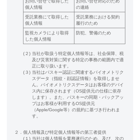
お問い合せで取得した
お問い合せ対応のため
個人情報
の連絡
受託業務にて取得した
受託業務における契約
個人情報
履行のため
監視カメラにより取得
防犯、警備のため
した個人情報
(２)
当社が取扱う特定個人情報等は、社会保障、税
及び災害対策に関する特定の事務の範囲内で適
正に取り扱います。
(３)
当社はパスキー認証に関連するバイオメトリク
スデータ（指紋・顔認証情報）を取得しませ
ん。バイオメトリクスデータはお客様のデバイ
ス内に保存されます（OS提供元の仕様に依存
します）。また、パスキーの同期・バックアッ
プはお客様が利用するOS提供元
（Apple/Google等）の規約に基づき行われま
す。
２．
個人情報及び特定個人情報等の第三者提供
(１)
当社は個人情報を業務遂行のため、及び、次の