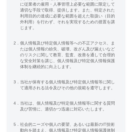
に従業者の雇用・人事管理上必要な範囲に限定して
適切な手段で取得、提供します。また、特定された
利用目的の達成に必要な範囲を超えた取扱い（目的
外利用）を行わず、それを実現するための措置を講
じます。
2．
個人情報及び特定個人情報等への不正アクセス、ま
たは個人情報の紛失、破壊、改ざん及び漏えいなど
のリスクに関して教育、監査、改善を通して合理的
な安全対策を講じ、個人情報及び特定個人情報保護
体制を継続的に向上します。
3．
当社が保有する個人情報及び特定個人情報等に関し
て適用される法令及びその他の規範を遵守します。
4．
当社は、個人情報及び特定個人情報等に関する質問
及び苦情に、適切かつ迅速に対応いたします。
5．
社会的ニーズや個人の要望、あるいは最新のIT技術
動向を踏まえ、個人情報及び特定個人情報保護体制