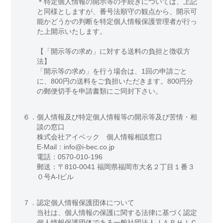
＊特定個人情報の開示等の手続きについては、上記
と同様としますが、番号法順守の観点から、開示可
能かどうかの判断を特定個人情報保護管理者が行っ
た上開示いたします。
【「開示等の求め」に対する送料の負担と徴収方
法】
「開示等の求め」を行う場合は、1回の申請ごと
に、800円の送料をご負担いただきます。800円分
の郵便切手を申請書類にご同封下さい。
６．
個人情報及び特定個人情報等の開示等及び苦情・相
談の窓口
株式会社アイベック 個人情報相談窓口
E-Mail：info@i-bec.co.jp
電話：0570-010-196
郵送：〒810-0041 福岡県福岡市大名２丁目１番３
０号A-Iビル
７．
認定個人情報保護団体について
当社は、個人情報の保護に関する法律に基づく認定
個人情報保護団体である一般社団法人ＪＡＰＨＩＣ