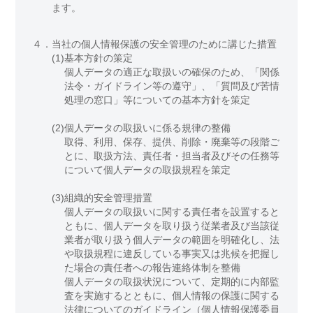
ます。
４．
当社の個人情報保護の安全管理のために講じた措置
(1)
基本方針の策定
個人データの適正な取扱いの確保のため、「関係
法令・ガイドライン等の遵守」、「質問及び苦情
処理の窓口」等についての基本方針を策定
(2)
個人データの取扱いに係る規律の整備
取得、利用、保存、提供、削除・廃棄等の段階ご
とに、取扱方法、責任者・担当者及びその任務等
について個人データの取扱規程を策定
(3)
組織的安全管理措置
個人データの取扱いに関する責任者を設置すると
ともに、個人データを取り扱う従業者及び当該従
業者が取り扱う個人データの範囲を明確化し、法
や取扱規程に違反している事実又は兆候を把握し
た場合の責任者への報告連絡体制を整備
個人データの取扱状況について、定期的に内部監
査を実施するとともに、個人情報の保護に関する
法律についてのガイドライン（個人情報保護委員