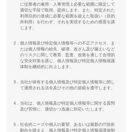
に従業者の雇用・人事管理上必要な範囲に限定して
適切な手段で取得、提供します。また、特定された
利用目的の達成に必要な範囲を超えた取扱い（目的
外利用）を行わず、それを実現するための措置を講
じます。
2．
個人情報及び特定個人情報等への不正アクセス、ま
たは個人情報の紛失、破壊、改ざん及び漏えいなど
のリスクに関して教育、監査、改善を通して合理的
な安全対策を講じ、個人情報及び特定個人情報保護
体制を継続的に向上します。
3．
当社が保有する個人情報及び特定個人情報等に関し
て適用される法令及びその他の規範を遵守します。
4．
当社は、個人情報及び特定個人情報等に関する質問
及び苦情に、適切かつ迅速に対応いたします。
5．
社会的ニーズや個人の要望、あるいは最新のIT技術
動向を踏まえ、個人情報及び特定個人情報保護体制