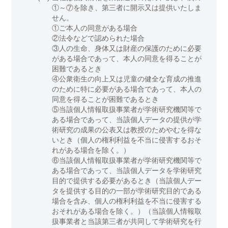
①～⑦を除き、第三者に開示又は提供いたしま
せん。
①ご本人の同意がある場合
②法令などで認められた場合
③人の生命、身体又は財産の保護のために必要
がある場合であって、本人の同意を得ることが
困難であるとき
④公衆衛生の向上又は児童の健全な育成の推進
のために特に必要がある場合であって、本人の
同意を得ることが困難であるとき
⑤当該個人情報取扱事業者が学術研究機関等で
ある場合であって、当該個人データの提供が学
術研究の成果の公表又は教授のためやむを得な
いとき（個人の権利利益を不当に侵害するおそ
れがある場合を除く。）
⑥当該個人情報取扱事業者が学術研究機関等で
ある場合であって、当該個人データを学術研究
目的で提供する必要があるとき（当該個人デー
タを提供する目的の一部が学術研究目的である
場合を含み、個人の権利利益を不当に侵害する
おそれがある場合を除く。）（当該個人情報取
扱事業者と当該第三者が共同して学術研究を行