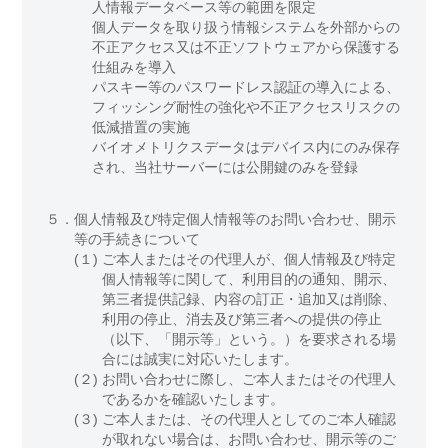
人情報データベース等の範囲を限定
個人データを取り扱う情報システムを外部からの
不正アクセス又は不正ソフトウェアから保護する
仕組みを導入
パスキー等のパスワードレス認証の導入による、
フィッシング耐性の強化や不正アクセスリスクの
低減措置の実施
バイオメトリクスデータはデバイス内にのみ保存
され、当社サーバーには公開鍵のみを登録
５．
個人情報及び特定個人情報等のお問い合わせ、開示
等の手続きについて
(１)
ご本人またはその代理人が、個人情報及び特定
個人情報等に関して、利用目的の通知、開示、
第三者提供記録、内容の訂正・追加又は削除、
利用の停止、消去及び第三者への提供の停止
（以下、「開示等」という。）を要求される場
合には誠実に対応いたします。
(２)
お問い合わせに際し、ご本人またはその代理人
であるかを確認いたします。
(３)
ご本人または、その代理人としてのご本人確認
が取れない場合は、お問い合わせ、開示等のご