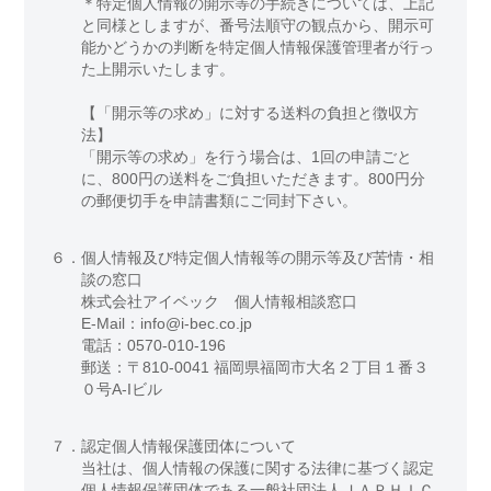
＊特定個人情報の開示等の手続きについては、上記
と同様としますが、番号法順守の観点から、開示可
能かどうかの判断を特定個人情報保護管理者が行っ
た上開示いたします。
【「開示等の求め」に対する送料の負担と徴収方
法】
「開示等の求め」を行う場合は、1回の申請ごと
に、800円の送料をご負担いただきます。800円分
の郵便切手を申請書類にご同封下さい。
６．
個人情報及び特定個人情報等の開示等及び苦情・相
談の窓口
株式会社アイベック 個人情報相談窓口
E-Mail：info@i-bec.co.jp
電話：0570-010-196
郵送：〒810-0041 福岡県福岡市大名２丁目１番３
０号A-Iビル
７．
認定個人情報保護団体について
当社は、個人情報の保護に関する法律に基づく認定
個人情報保護団体である一般社団法人ＪＡＰＨＩＣ