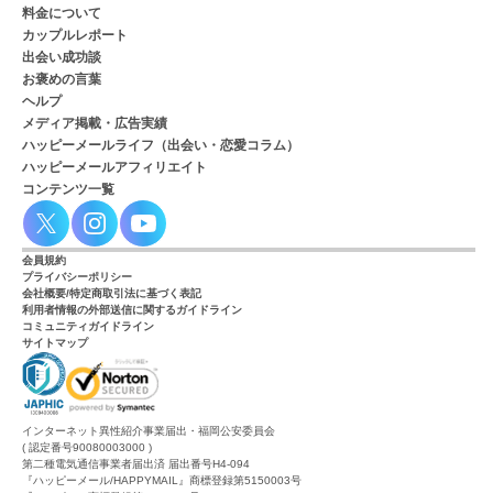
料金について
カップルレポート
出会い成功談
お褒めの言葉
ヘルプ
メディア掲載・広告実績
ハッピーメールライフ（出会い・恋愛コラム）
ハッピーメールアフィリエイト
コンテンツ一覧
会員規約
プライバシーポリシー
会社概要/特定商取引法に基づく表記
利用者情報の外部送信に関するガイドライン
コミュニティガイドライン
サイトマップ
インターネット異性紹介事業届出・福岡公安委員会
( 認定番号90080003000 )
第二種電気通信事業者届出済 届出番号H4-094
『ハッピーメール/HAPPYMAIL』商標登録第5150003号