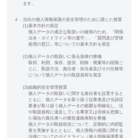
ます。
４．
当社の個人情報保護の安全管理のために講じた措置
(1)
基本方針の策定
個人データの適正な取扱いの確保のため、「関係
法令・ガイドライン等の遵守」、「質問及び苦情
処理の窓口」等についての基本方針を策定
(2)
個人データの取扱いに係る規律の整備
取得、利用、保存、提供、削除・廃棄等の段階ご
とに、取扱方法、責任者・担当者及びその任務等
について個人データの取扱規程を策定
(3)
組織的安全管理措置
個人データの取扱いに関する責任者を設置すると
ともに、個人データを取り扱う従業者及び当該従
業者が取り扱う個人データの範囲を明確化し、法
や取扱規程に違反している事実又は兆候を把握し
た場合の責任者への報告連絡体制を整備
個人データの取扱状況について、定期的に内部監
査を実施するとともに、個人情報の保護に関する
法律についてのガイドライン（個人情報保護委員