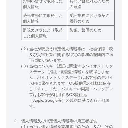
お問い合せで取得した
お問い合せ対応のため
個人情報
の連絡
受託業務にて取得した
受託業務における契約
個人情報
履行のため
監視カメラにより取得
防犯、警備のため
した個人情報
(２)
当社が取扱う特定個人情報等は、社会保障、税
及び災害対策に関する特定の事務の範囲内で適
正に取り扱います。
(３)
当社はパスキー認証に関連するバイオメトリク
スデータ（指紋・顔認証情報）を取得しませ
ん。バイオメトリクスデータはお客様のデバイ
ス内に保存されます（OS提供元の仕様に依存
します）。また、パスキーの同期・バックアッ
プはお客様が利用するOS提供元
（Apple/Google等）の規約に基づき行われま
す。
２．
個人情報及び特定個人情報等の第三者提供
(１)
当社は個人情報を業務遂行のため、及び、次の