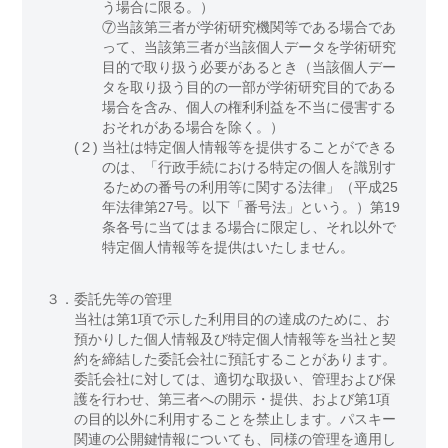
う場合に限る。）
⑦当該第三者が学術研究機関等である場合であ
って、当該第三者が当該個人データを学術研究
目的で取り扱う必要があるとき（当該個人デー
タを取り扱う目的の一部が学術研究目的である
場合を含み、個人の権利利益を不当に侵害する
おそれがある場合を除く。）
(２)
当社は特定個人情報等を提供することができる
のは、「行政手続における特定の個人を識別す
るための番号の利用等に関する法律」（平成25
年法律第27号。以下「番号法」という。）第19
条各号に当てはまる場合に限定し、それ以外で
特定個人情報等を提供はいたしません。
３．
委託先等の管理
当社は第1項で示した利用目的の達成のために、お
預かりした個人情報及び特定個人情報等を当社と契
約を締結した委託会社に預託することがあります。
委託会社に対しては、適切な取扱い、管理および保
護を行わせ、第三者への開示・提供、および第1項
の目的以外に利用することを禁止します。パスキー
関連の公開鍵情報についても、同様の管理を適用し