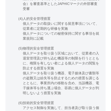
会）を審査基準としたJAPHICマークの外部審査
受審
(4)
人的安全管理措置
個人データの取扱いに関する留意事項について、
従業者に定期的な研修を実施
個人データについての秘密保持に関する事項を就
業規則に記載
(5)
物理的安全管理措置
個人データを取り扱う区域において、従業者の入
退室管理及び持ち込む機器等の制限を行うととも
に、権限を有しない者による個人データの閲覧を
防止する措置を実施
個人データを取り扱う機器、電子媒体及び書類等
の盗難又は紛失等を防止するための措置を講じる
とともに、事業所内の移動を含め、当該機器、電
子媒体等を持ち運ぶ場合、容易に個人データが判
明しないよう措置を実施
(6)
技術的安全管理措置
アクセス制御を実施して、担当者及び取り扱う個