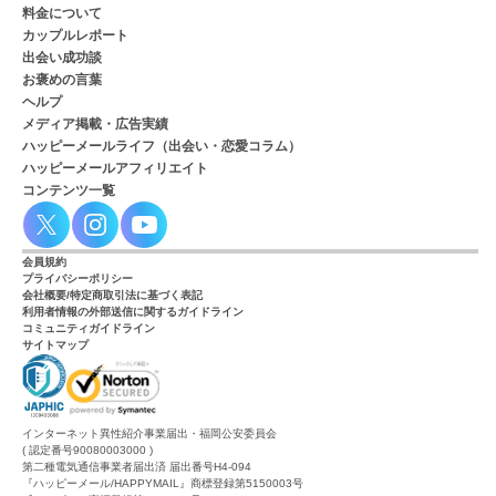
料金について
カップルレポート
出会い成功談
お褒めの言葉
ヘルプ
メディア掲載・広告実績
ハッピーメールライフ（出会い・恋愛コラム）
ハッピーメールアフィリエイト
コンテンツ一覧
会員規約
プライバシーポリシー
会社概要/特定商取引法に基づく表記
利用者情報の外部送信に関するガイドライン
コミュニティガイドライン
サイトマップ
インターネット異性紹介事業届出・福岡公安委員会
( 認定番号90080003000 )
第二種電気通信事業者届出済 届出番号H4-094
『ハッピーメール/HAPPYMAIL』商標登録第5150003号