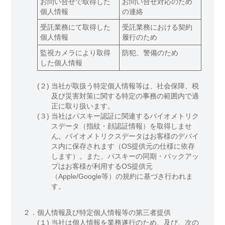
お問い合せで取得した
お問い合せ対応のため
個人情報
の連絡
受託業務にて取得した
受託業務における契約
個人情報
履行のため
監視カメラにより取得
防犯、警備のため
した個人情報
(２)
当社が取扱う特定個人情報等は、社会保障、税
及び災害対策に関する特定の事務の範囲内で適
正に取り扱います。
(３)
当社はパスキー認証に関連するバイオメトリク
スデータ（指紋・顔認証情報）を取得しませ
ん。バイオメトリクスデータはお客様のデバイ
ス内に保存されます（OS提供元の仕様に依存
します）。また、パスキーの同期・バックアッ
プはお客様が利用するOS提供元
（Apple/Google等）の規約に基づき行われま
す。
２．
個人情報及び特定個人情報等の第三者提供
(１)
当社は個人情報を業務遂行のため、及び、次の