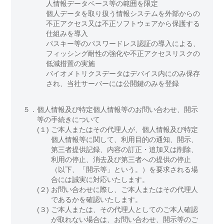
人情報データベース等の範囲を限定
個人データを取り扱う情報システムを外部からの
不正アクセス又は不正ソフトウェアから保護する
仕組みを導入
パスキー等のパスワードレス認証の導入による、
フィッシング耐性の強化や不正アクセスリスクの
低減措置の実施
バイオメトリクスデータはデバイス内にのみ保存
され、当社サーバーには公開鍵のみを登録
５．
個人情報及び特定個人情報等のお問い合わせ、開示
等の手続きについて
(１)
ご本人またはその代理人が、個人情報及び特定
個人情報等に関して、利用目的の通知、開示、
第三者提供記録、内容の訂正・追加又は削除、
利用の停止、消去及び第三者への提供の停止
（以下、「開示等」という。）を要求される場
合には誠実に対応いたします。
(２)
お問い合わせに際し、ご本人またはその代理人
であるかを確認いたします。
(３)
ご本人または、その代理人としてのご本人確認
が取れない場合は、お問い合わせ、開示等のご