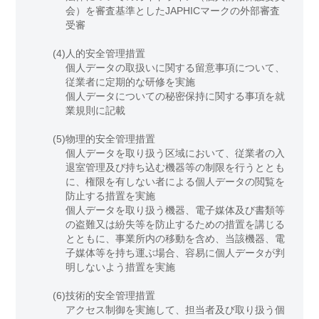
会）を審査基準としたJAPHICマークの外部審査
受審
(4)
人的安全管理措置
個人データの取扱いに関する留意事項について、
従業者に定期的な研修を実施
個人データについての秘密保持に関する事項を就
業規則に記載
(5)
物理的安全管理措置
個人データを取り扱う区域において、従業者の入
退室管理及び持ち込む機器等の制限を行うととも
に、権限を有しない者による個人データの閲覧を
防止する措置を実施
個人データを取り扱う機器、電子媒体及び書類等
の盗難又は紛失等を防止するための措置を講じる
とともに、事業所内の移動を含め、当該機器、電
子媒体等を持ち運ぶ場合、容易に個人データが判
明しないよう措置を実施
(6)
技術的安全管理措置
アクセス制御を実施して、担当者及び取り扱う個