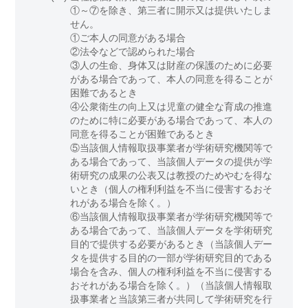
①～⑦を除き、第三者に開示又は提供いたしま
せん。
①ご本人の同意がある場合
②法令などで認められた場合
③人の生命、身体又は財産の保護のために必要
がある場合であって、本人の同意を得ることが
困難であるとき
④公衆衛生の向上又は児童の健全な育成の推進
のために特に必要がある場合であって、本人の
同意を得ることが困難であるとき
⑤当該個人情報取扱事業者が学術研究機関等で
ある場合であって、当該個人データの提供が学
術研究の成果の公表又は教授のためやむを得な
いとき（個人の権利利益を不当に侵害するおそ
れがある場合を除く。）
⑥当該個人情報取扱事業者が学術研究機関等で
ある場合であって、当該個人データを学術研究
目的で提供する必要があるとき（当該個人デー
タを提供する目的の一部が学術研究目的である
場合を含み、個人の権利利益を不当に侵害する
おそれがある場合を除く。）（当該個人情報取
扱事業者と当該第三者が共同して学術研究を行