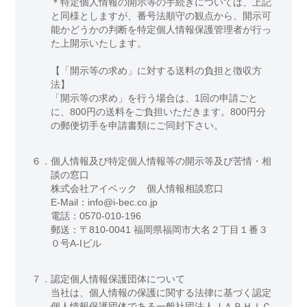
＊特定個人情報の開示等の手続きについては、上記
と同様としますが、番号法順守の観点から、開示可
能かどうかの判断を特定個人情報保護管理者が行っ
た上開示いたします。
【「開示等の求め」に対する送料の負担と徴収方
法】
「開示等の求め」を行う場合は、1回の申請ごと
に、800円の送料をご負担いただきます。800円分
の郵便切手を申請書類にご同封下さい。
６．
個人情報及び特定個人情報等の開示等及び苦情・相
談の窓口
株式会社アイベック 個人情報相談窓口
E-Mail：info@i-bec.co.jp
電話：0570-010-196
郵送：〒810-0041 福岡県福岡市大名２丁目１番３
０号A-Iビル
７．
認定個人情報保護団体について
当社は、個人情報の保護に関する法律に基づく認定
個人情報保護団体である一般社団法人ＪＡＰＨＩＣ