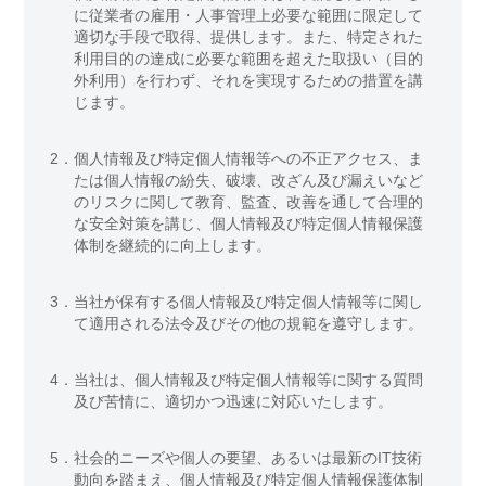
に従業者の雇用・人事管理上必要な範囲に限定して
適切な手段で取得、提供します。また、特定された
利用目的の達成に必要な範囲を超えた取扱い（目的
外利用）を行わず、それを実現するための措置を講
じます。
2．
個人情報及び特定個人情報等への不正アクセス、ま
たは個人情報の紛失、破壊、改ざん及び漏えいなど
のリスクに関して教育、監査、改善を通して合理的
な安全対策を講じ、個人情報及び特定個人情報保護
体制を継続的に向上します。
3．
当社が保有する個人情報及び特定個人情報等に関し
て適用される法令及びその他の規範を遵守します。
4．
当社は、個人情報及び特定個人情報等に関する質問
及び苦情に、適切かつ迅速に対応いたします。
5．
社会的ニーズや個人の要望、あるいは最新のIT技術
動向を踏まえ、個人情報及び特定個人情報保護体制