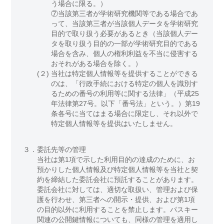
う場合に限る。）
⑦当該第三者が学術研究機関等である場合であ
って、当該第三者が当該個人データを学術研究
目的で取り扱う必要があるとき（当該個人デー
タを取り扱う目的の一部が学術研究目的である
場合を含み、個人の権利利益を不当に侵害する
おそれがある場合を除く。）
(２)
当社は特定個人情報等を提供することができる
のは、「行政手続における特定の個人を識別す
るための番号の利用等に関する法律」（平成25
年法律第27号。以下「番号法」という。）第19
条各号に当てはまる場合に限定し、それ以外で
特定個人情報等を提供はいたしません。
３．
委託先等の管理
当社は第1項で示した利用目的の達成のために、お
預かりした個人情報及び特定個人情報等を当社と契
約を締結した委託会社に預託することがあります。
委託会社に対しては、適切な取扱い、管理および保
護を行わせ、第三者への開示・提供、および第1項
の目的以外に利用することを禁止します。パスキー
関連の公開鍵情報についても、同様の管理を適用し