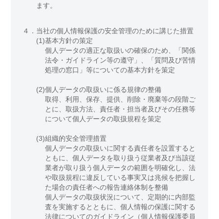
ます。
４．
当社の個人情報保護の安全管理のために講じた措置
(1)
基本方針の策定
個人データの適正な取扱いの確保のため、「関係
法令・ガイドライン等の遵守」、「質問及び苦情
処理の窓口」等についての基本方針を策定
(2)
個人データの取扱いに係る規律の整備
取得、利用、保存、提供、削除・廃棄等の段階ご
とに、取扱方法、責任者・担当者及びその任務等
について個人データの取扱規程を策定
(3)
組織的安全管理措置
個人データの取扱いに関する責任者を設置すると
ともに、個人データを取り扱う従業者及び当該従
業者が取り扱う個人データの範囲を明確化し、法
や取扱規程に違反している事実又は兆候を把握し
た場合の責任者への報告連絡体制を整備
個人データの取扱状況について、定期的に内部監
査を実施するとともに、個人情報の保護に関する
法律についてのガイドライン（個人情報保護委員