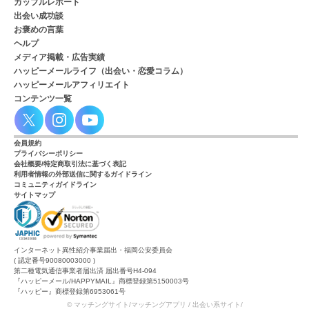
カップルレポート
出会い成功談
お褒めの言葉
ヘルプ
メディア掲載・広告実績
ハッピーメールライフ（出会い・恋愛コラム）
ハッピーメールアフィリエイト
コンテンツ一覧
会員規約
プライバシーポリシー
会社概要/特定商取引法に基づく表記
利用者情報の外部送信に関するガイドライン
コミュニティガイドライン
サイトマップ
インターネット異性紹介事業届出・福岡公安委員会
( 認定番号90080003000 )
第二種電気通信事業者届出済 届出番号H4-094
『ハッピーメール/HAPPYMAIL』商標登録第5150003号
『ハッピー』商標登録第6953061号
© マッチングサイト/マッチングアプリ / 出会い系サイト/